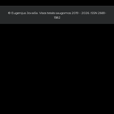
© Eugenijus Jovaiša. Visos teisės saugomos 2019 -
2026. ISSN 2669-
1582