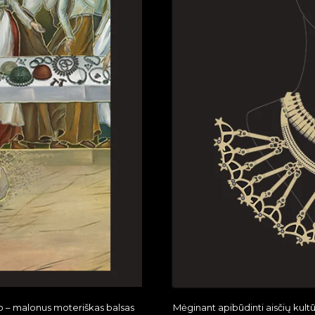
o – malonus moteriškas balsas
Mėginant apibūdinti aisčių kultūrą