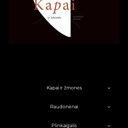
Kapai ir žmonės
Raudonėnai
Plinkaigalis