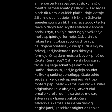
ar nenori tenka savęs paklausti, kur aisčių
meistrai sėmėsi amato paslapčių? Juk segės
plotis tik 4 cm, o aukštis plačiausioje vietoje
2,5 cm, o siauriausioje – tik 1,4 cm. Žalvario
sienelės storis yra tik 1 mm. Įsivaizduokite, ką
reikėjo daryti, kad skystas žalvaris vienodai
pasiskirstytų tokioje sudėtingoje vaškinėje,
moliu aplipintoje, formoje. Dabartiniais
laikais liejant tokius subtilius dirbinius,
naudojami prietaisai, kurie spaudžia skystą
žalvarį, kad jis vienodai pasiskirstytų
formoje. O ką darė meistrai beveik prieš du
tūkstančius metų? Gal ir keista bus išgirsti,
tačiau šią segę atkartojęs Kazimieras
Barišauskas sako, kad jie galėjo naudoti
kažkokią rankinę centrifugą. Kitaip tokio
segės lankelio niekaip neišliesi. Antrojo
moters papuošalo – karolių vėrinio – aistiška
prigimtis nekelia abejonių. Atvežtiniai
emalio karoliai derinti su vietos meistrų
žalvariniais kilpiniais pakabučiais ir
žalvariniais karoliais, kurie yra tiesiog
neginčijami jų aistiškos prigimties ženklai.