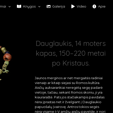
mai
Knygos
Galerija
Video
Apie
Dauglaukis, 14 moters
kapas, 150–220 metai
po Kristaus.
Jaunos merginos ar net mergaitės radiniai
vienaip ar kitaip siejasi su Romos kultūra.
Aisčių auksarankiai neregėtą segę padarė
vietoje, tačiau, sekant Romos skoniu, ji yra
kiauraraštė. Pats jos stačiakampis pavidalas
nėra įprastas net ir žvelgiant į Dauglaukio
papuošalų įvairovę. Antros tokios segės
nėra visame I–V amžių aisčių pavelde, ir nori