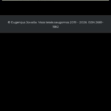
© Eugenijus Jovaiša. Visos teisės saugomos 2019 -
2026. ISSN 2669-
1582