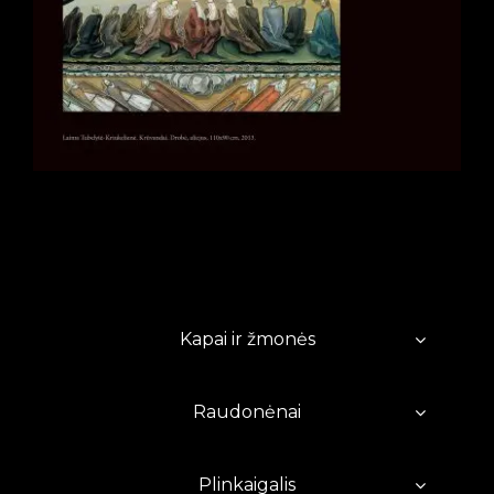
Kapai ir žmonės
Raudonėnai
Plinkaigalis