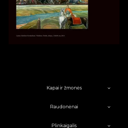
Kapai ir žmonės
Raudonėnai
Plinkaigalis