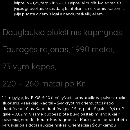
laiptelio – 1,25, tarp 2 ir 3 – 1,0. Laipteliai puošti lygiagrečiais
įvijais grioveliais, o susidarę kanteliai – smulkiomis įkartomis.
Įvija puošta dviem išilgai einančių taškelių eilėm.
Dauglaukio plokštinis kapinynas,
Tauragės rajonas, 1990 metai,
73 vyro kapas,
220 – 260 metai po Kr.
1,4 m gylyje, kv. F, G8, 9, 10 ėmė ryškėti tamsiai pilkos spalvos smėlio
sluoksnis. Paaiškėjo, kad tai – Š–P kryptimi orientuotos kapo
duobės kontūras. Kapo duobės ilgis – 1,9 m, plotis Š gale – 0,4 m, P
gale – 0,82 m. Visame duobės plote buvo pastebimi angliukai ir
pavieniai, nedideli keramikos fragmentai. Kaulų kape nepastebėta.
Mirusysis palaidotas aukštielninkas. Orientacija į ŠR 3º kampu.