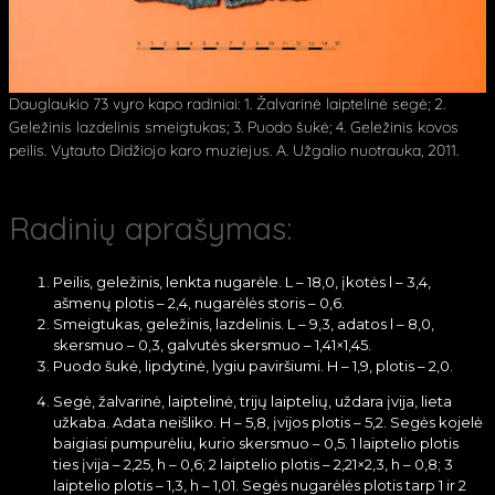
Dauglaukio 73 vyro kapo radiniai: 1. Žalvarinė laiptelinė segė; 2.
Geležinis lazdelinis smeigtukas; 3. Puodo šukė; 4. Geležinis kovos
peilis. Vytauto Didžiojo karo muziejus. A. Užgalio nuotrauka, 2011.
Radinių aprašymas:
Peilis, geležinis, lenkta nugarėle. L – 18,0, įkotės l – 3,4,
ašmenų plotis – 2,4, nugarėlės storis – 0,6.
Smeigtukas, geležinis, lazdelinis. L – 9,3, adatos l – 8,0,
skersmuo – 0,3, galvutės skersmuo – 1,41×1,45.
Puodo šukė, lipdytinė, lygiu paviršiumi. H – 1,9, plotis – 2,0.
Segė, žalvarinė, laiptelinė, trijų laiptelių, uždara įvija, lieta
užkaba. Adata neišliko. H – 5,8, įvijos plotis – 5,2. Segės kojelė
baigiasi pumpurėliu, kurio skersmuo – 0,5. 1 laiptelio plotis
ties įvija – 2,25, h – 0,6; 2 laiptelio plotis – 2,21×2,3, h – 0,8; 3
laiptelio plotis – 1,3, h – 1,01. Segės nugarėlės plotis tarp 1 ir 2