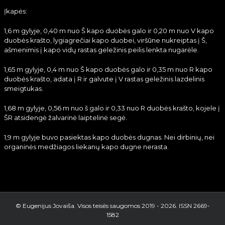
Įkapės:
1,6 m gylyje, 0,40 m nuo Š kapo duobės galo ir 0,20 m nuo V kapo
duobės krašto, lygiagrečiai kapo duobei, viršūne nukreiptas į Š,
ašmenimis į kapo vidų rastas geležinis peilis lenkta nugarėle.
1,65 m gylyje, 0,4 m nuo Š kapo duobės galo ir 0,35 m nuo R kapo
duobės krašto, adata į R ir galvute į V rastas geležinis lazdelinis
smeigtukas.
1,68 m gylyje, 0,56 m nuo š galo ir 0,33 nuo R duobės krašto, kojele į
ŠR atsidengė žalvarinė laiptelinė segė.
1,9 m gylyje buvo pasiektas kapo duobės dugnas. Nei dirbinių, nei
organinės medžiagos liekanų kapo dugne nerasta.
© Eugenijus Jovaiša. Visos teisės saugomos 2019 -
2026. ISSN 2669-
1582