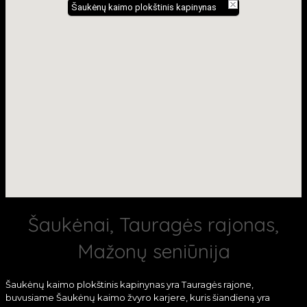
Šaukėnų kaimo plokštinis kapinynas
Šaukėnai, Tauragės rajonas,
Mažonų seniūnija
Šaukėnų kaimo plokštinis kapinynas yra Tauragės rajone,
buvusiame Šaukėnų kaimo žvyro karjere, kuris šiandieną yra