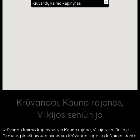
Krūvandų kaimo kapinynas
Krūvandai, Kauno rajonas,
Vilkijos seniūnija
Krūvandų kaimo kapinynai yra Kauno rajone, Vilkijos seniūnijoje.
Pirmasis plokštinis kapinynas yra Krūvandos upelio dešiniojo kranto