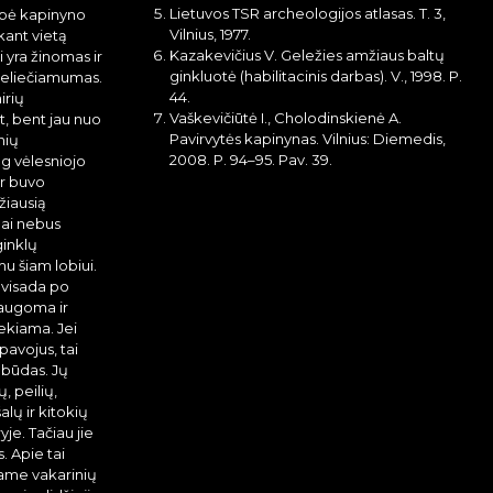
Lietuvos TSR archeologijos atlasas. T. 3,
uopė kapinyno
Vilnius, 1977.
ant vietą
Kazakevičius V. Geležies amžiaus baltų
i yra žinomas ir
ginkluotė (habilitacinis darbas). V., 1998. P.
neliečiamumas.
44.
irių
Vaškevičiūtė I., Cholodinskienė A.
t, bent jau nuo
Pavirvytės kapinynas. Vilnius: Diemedis,
nių
2008. P. 94–95. Pav. 39.
g vėlesniojo
ir buvo
žiausią
lai nebus
ginklų
u šiam lobiui.
 visada po
saugoma ir
iekiama. Jei
pavojus, tai
s būdas. Jų
, peilių,
ų ir kitokių
yje. Tačiau jie
. Apie tai
visame vakarinių