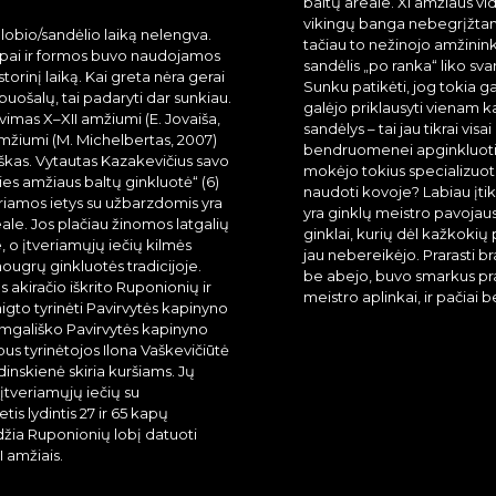
baltų areale. XI amžiaus vid
vikingų banga nebegrįžtam
 lobio/sandėlio laiką nelengva.
tačiau to nežinojo amžininka
 tipai ir formos buvo naudojamos
sandėlis „po ranka“ liko svar
storinį laiką. Kai greta nėra gerai
Sunku patikėti, jog tokia g
ošalų, tai padaryti dar sunkiau.
galėjo priklausyti vienam kar
vimas X–XII amžiumi (E. Jovaiša,
sandėlys – tai jau tikrai visai
 amžiumi (M. Michelbertas, 2007)
bendruomenei apginkluoti. B
viškas. Vytautas Kazakevičius savo
mokėjo tokius specializuot
ies amžiaus baltų ginkluotė“ (6)
naudoti kovoje? Labiau įtik
eriamos ietys su užbarzdomis yra
yra ginklų meistro pavojau
ale. Jos plačiau žinomos latgalių
ginklai, kurių dėl kažkokių
e, o įtveriamųjų iečių kilmės
jau nebereikėjo. Prarasti br
ougrų ginkluotės tradicijoje.
be abejo, buvo smarkus pr
us akiračio iškrito Ruponionių ir
meistro aplinkai, ir pačiai
igto tyrinėti Pavirvytės kapinyno
mgališko Pavirvytės kapinyno
us tyrinėtojos Ilona Vaškevičiūtė
dinskienė skiria kuršiams. Jų
įtveriamųjų iečių su
tis lydintis 27 ir 65 kapų
idžia Ruponionių lobį datuoti
II amžiais.