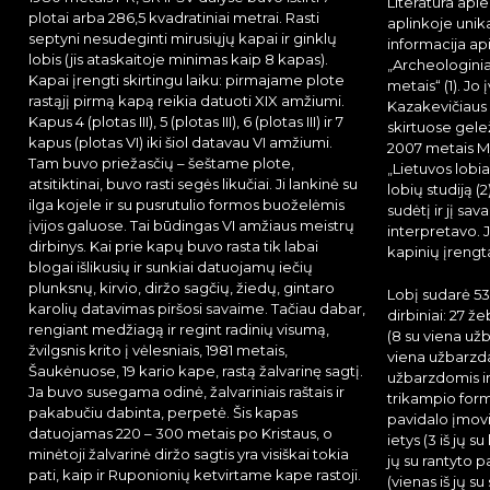
Literatūra apie
plotai arba 286,5 kvadratiniai metrai. Rasti
aplinkoje unika
septyni nesudeginti mirusiųjų kapai ir ginklų
informacija api
lobis (jis ataskaitoje minimas kaip 8 kapas).
„Archeologinia
Kapai įrengti skirtingu laiku: pirmajame plote
metais“ (1). Jo
rastąjį pirmą kapą reikia datuoti XIX amžiumi.
Kazakevičiaus 
Kapus 4 (plotas III), 5 (plotas III), 6 (plotas III) ir 7
skirtuose gele
kapus (plotas VI) iki šiol datavau VI amžiumi.
2007 metais My
Tam buvo priežasčių – šeštame plote,
„Lietuvos lobi
atsitiktinai, buvo rasti segės likučiai. Ji lankinė su
lobių studiją (
ilga kojele ir su pusrutulio formos buoželėmis
sudėtį ir jį sav
įvijos galuose. Tai būdingas VI amžiaus meistrų
interpretavo. 
dirbinys. Kai prie kapų buvo rasta tik labai
kapinių įrengta
blogai išlikusių ir sunkiai datuojamų iečių
plunksnų, kirvio, diržo sagčių, žiedų, gintaro
Lobį sudarė 53
karolių datavimas piršosi savaime. Tačiau dabar,
dirbiniai: 27 ž
rengiant medžiagą ir regint radinių visumą,
(8 su viena užb
žvilgsnis krito į vėlesniais, 1981 metais,
viena užbarzda 
Šaukėnuose, 19 kario kape, rastą žalvarinę sagtį.
užbarzdomis ir 
Ja buvo susegama odinė, žalvariniais raštais ir
trikampio form
pakabučiu dabinta, perpetė. Šis kapas
pavidalo įmovin
datuojamas 220 – 300 metais po Kristaus, o
ietys (3 iš jų s
minėtoji žalvarinė diržo sagtis yra visiškai tokia
jų su rantyto p
pati, kaip ir Ruponionių ketvirtame kape rastoji.
(vienas iš jų su s