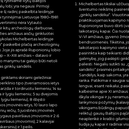
 šį rytiniame Rytų Baltijos
Michelbertas tiksliai užči
lų lobį yra negausi. Pirmoji
šventumo reikšmę pasirenk
e šį radinį paskelbta leidinyje
„ginklų sandėliui“. Visuotina
i tyrinėjimai Lietuvoje 1980–1981
praktikuojamas kapinyno 
 įvertinimo nėra Vytauto
Ruponionyse buvo ištirti įva
ir kitų archeologų darbuose,
laikotarpių kapai. Čia nuola
žies amžiaus aisčių ginkluotei.
V–VI amžiaus, gyveno žmo
kolas Michelbertas leidinyje
bendruomenės. Tikėtina, jo
ai“ paskelbė plačią archeologinių
laikotarpio kapinyno vieta 
2). Joje jis aprašė Ruponionių lobio
pasirinkta kaip teikianti did
aip – X–XIII amžiais – datavo ir
galimybę, jog paslėpti gink
Jo manymu tai galėjo būti netoli
paliesti. Negaliu sutikti su „
s ginklų sandėlis.
sandėlio“ prasmės pritaikym
Sandėlys, kaip sakoma, yra
 ginklams skiriami geležiniai
ranka. Patikimai ir saugiai 
eberklinio tipo įtveriamosios ietys
lengvai, esant reikalui, pas
arzda ir tordiruotu liemeniu; 14 su
kalbėsime apie XI amžiaus 
ir lygiu liemeniu; 5 su dvejomis
iškyla vikingai ir jų neramu
lygiu liemeniu), 8 ištęsto
lankymosi požymių (kalavijų
os įmovinės ietys, 10 lauro lapo
vikingams būdingų papuošal
ių iečių, 5 juostinės įmovinės
reliktų) gausų Baltijos pajūr
u lygaus paviršiaus įmovomis ir 2 iš
neaplenkė ir krašto gilumos
aviršiaus įmovomis), 2 kalavijai
liudija jų kapai ir radiniai 
kersiniu) ir 1 peilis.