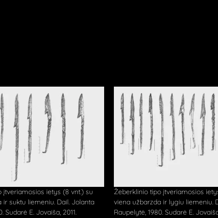
o įtveriamosios ietys (8 vnt.) su
Žeberklinio tipo įtveriamosios ietys
ir suktu liemeniu. Dail. Jolanta
viena užbarzda ir lygiu liemeniu. D
. Sudarė E. Jovaiša, 2011.
Raupelytė, 1980. Sudarė E. Jovaiša