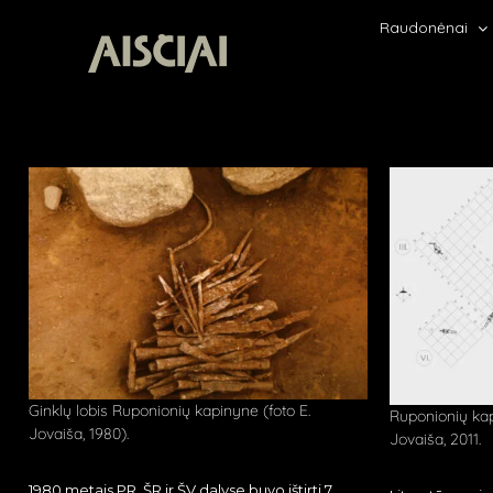
Skip
Raudonėnai
to
content
Ginklų lobis Ruponionių kapinyne (foto E.
Ruponionių kapin
Jovaiša, 1980).
Jovaiša, 2011.
1980 metais PR, ŠR ir ŠV dalyse buvo ištirti 7