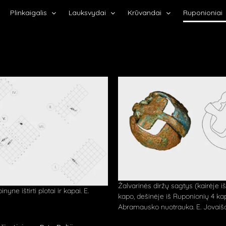
Plinkaigalis
Lauksvydai
Krūvandai
Ruponioniai
Žalvarinės diržų sagtys (kairėje 
yne ištirti plotai ir kapai. E.
kapo, dešinėje iš Ruponionių 4 kap
Abramausko nuotrauka. E. Jovaiša