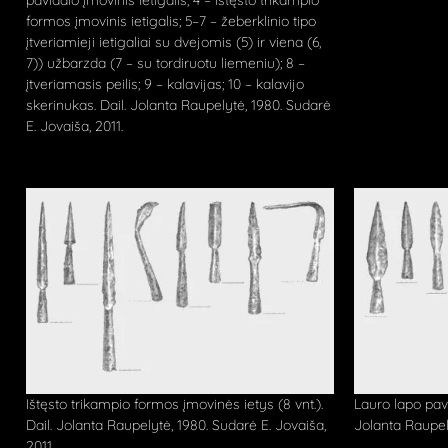
pavidalo įmovinis ietigalis; 4 – ištęsto trikampio
formos įmovinis ietigalis; 5–7 – žeberklinio tipo
įtveriamieji ietigaliai su dvejomis (5) ir viena (6,
7)) užbarzda (7 – su tordiruotu liemeniu); 8 –
įtveriamasis peilis; 9 – kalavijas; 10 – kalavijo
skerinukas. Dail. Jolanta Raupelytė, 1980. Sudarė
E. Jovaiša, 2011.
Ištęsto trikampio formos įmovinės ietys (8 vnt.).
Lauro lapo pavi
Dail. Jolanta Raupelytė, 1980. Sudarė E. Jovaiša,
Jolanta Raupely
2011.