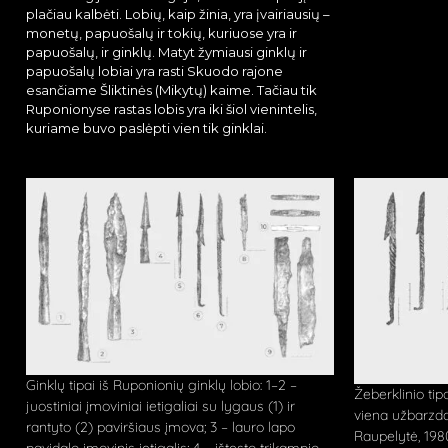
plačiau kalbėti. Lobių, kaip žinia, yra įvairiausių –
monetų, papuošalų ir tokių, kuriuose yra ir
papuošalų, ir ginklų. Matyt žymiausi ginklų ir
papuošalų lobiai yra rasti Skuodo rajone
esančiame Šliktinės (Mikytų) kaime. Tačiau tik
Ruponionyse rastas lobis yra iki šiol vienintelis,
kuriame buvo paslėpti vien tik ginklai.
Ginklų tipai iš Ruponionių ginklų lobio: 1–2 –
Žeberklinio tip
juostiniai įmoviniai ietigaliai su lygaus (1) ir
viena užbarzda 
rantyto (2) paviršiaus įmova; 3 – lauro lapo
Raupelytė, 1980