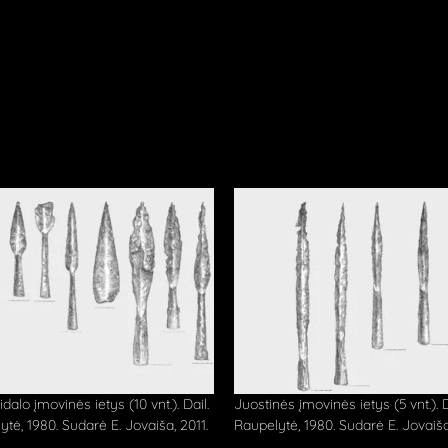
dalo įmovinės ietys (10 vnt.). Dail.
Juostinės įmovinės ietys (5 vnt.). D
tė, 1980. Sudarė E. Jovaiša, 2011.
Raupelytė, 1980. Sudarė E. Jovaiša