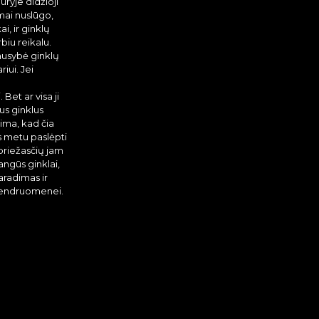
uryje didžioji
ai nuslūgo,
i, ir ginklų
biu reikalu.
ausybė ginklų
iui. Jei
et ar visa ji
us ginklus
ima, kad čia
s metu paslėpti
 priežasčių jam
angūs ginklai,
aradimas ir
 bendruomenei.