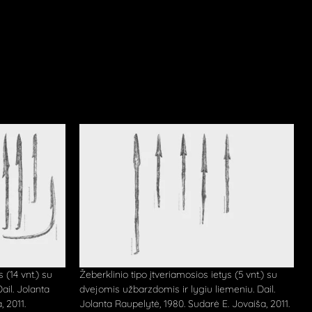
 (14 vnt.) su
Žeberklinio tipo įtveriamosios ietys (5 vnt.) su
ail. Jolanta
dvejomis užbarzdomis ir lygiu liemeniu. Dail.
, 2011.
Jolanta Raupelytė, 1980. Sudarė E. Jovaiša, 2011.