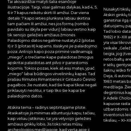
Tai akivaizdžiai matyti šalia esančioje
iliustracijoje. Taigi, visai galimas dalykas, kad 4, 5,
Nusakyti tikslų
6 ir 7 kapus reikėtu skirti III amžiui. Dar viena
Atskiri ginklų
detalė: 7 kapo ieties plunksna labiau skirtina
ganėtinai ilgą i
tam pačiam III amžiui, nes jos formą (rombo
datuojamų papu
pavidalo su iškyla per vidurį) labiau vertino kaip
Tad lobio data
tik senojo geležies amžiaus žmonės
1982) ir X–XIII
Palaidojimo datos negalime nustatyti 2 (plotas
yra visai tikro
II) ir 3 (plotas III) kapams. Išsiskyrė jie palaidojimo
veikale „Gelež
poza: Antrojo kapo poza priminė vadinamąją
teigia, jog įtv
„miego“, o trečiame kape palaidotas žmogus
retos baltų are
apskritai palaidotas ant pilvo ir pariestomis
ir sėlių gentys
kojomis. Tokios pozas, kiek aš esu matęs, ypač
šaknų ieško fin
„miego“ labai būdingos virvelininkų kapas. Tad
Deja, iš autori
prašiau Rimutės Rimantienės ir Gintauto Česnio
1983 metais ba
pagalbos. Jie nustatė, kad šie kapai tikrai negali
medžiaga. Žie
priklausyti neolitui, ir taip liko šie kapai be
degintinius kap
palaidojimo datos.
ir Adelė Cholo
kapuose rasta 
Atskira tema – radinys septintajame plote.
užbarzdomis. Ie
Ataskaitoje jis minimas aštuntuoju kapu, tačiau,
inventorius le
kaip vėliau įsitikinau, tai yra vėlyvojo geležies
tiksliau, – XI–XI
amžiaus ginklų lobis. Jis toks retas mūsų
archeologijos medžiagoje, kad verta apie jį