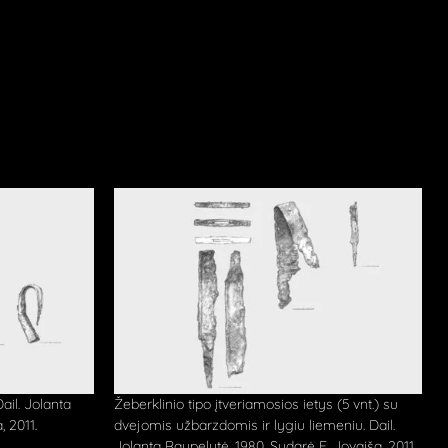
ail. Jolanta
Žeberklinio tipo įtveriamosios ietys (5 vnt.) su
, 2011.
dvejomis užbarzdomis ir lygiu liemeniu. Dail.
Jolanta Raupelytė, 1980. Sudarė E. Jovaiša, 2011.