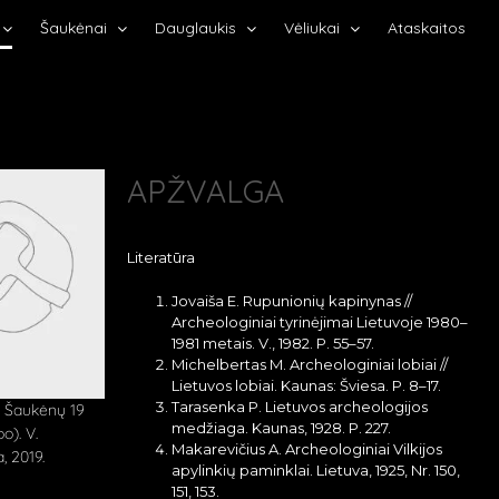
Šaukėnai
Dauglaukis
Vėliukai
Ataskaitos
APŽVALGA
Literatūra
Jovaiša E. Rupunionių kapinynas //
Archeologiniai tyrinėjimai Lietuvoje 1980–
1981 metais. V., 1982. P. 55–57.
Michelbertas M. Archeologiniai lobiai //
Lietuvos lobiai. Kaunas: Šviesa. P. 8–17.
Tarasenka P. Lietuvos archeologijos
iš Šaukėnų 19
medžiaga. Kaunas, 1928. P. 227.
o). V.
Makarevičius A. Archeologiniai Vilkijos
, 2019.
apylinkių paminklai. Lietuva, 1925, Nr. 150,
151, 153.