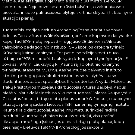
vietoje. Karjeras giliausioje vietoje siekė 3,88 metro. Be to, ŠR
karjero pakraštyje buvo kasami rūsiai bulvėms, o vakariniuose ir
pietvakariniuose pakraščiuose plytėjo skirtiniai sklypai (žr. kapinyno
situacijos planą).
Tuometinis Istorijos instituto Archeologijos sektoriaus vadovas
Adolfas Tautavičius pasiūlė išsiaiškinti, ar šiame kapinyne dar yra likę
kapų. Tad 1979 metų liepos 3 – rugpjūčio 28 dienomis Vilniaus
valstybinio pedagoginio instituto TSRS istorijos katedra tyrinėjo
Krūvandų kaimo kapinynus. Tos pat ekspedicijos metu buvo
užbaigti ir 1978 m. pradėti Lauksvydų k. kapinyno tyrinėjimai (žr.: E.
Jovaiša, 1978 m. Lauksvydų k. (Kauno raj.) plokštinio kapinyno
tyrinėjimų ataskaita, V., 1979). Kasinėjimuose dalyvavo instituto
Istorijos pedagogikos fakulteto istorijos specialybės I kurso
studentai, tos pačios specialybės III k. studentas Arvydas Malonaitis,
Trakų kraštotyros muziejaus darbuotojas Artūras Baublys. Kapus
piešė Vilniaus dailės instituto V kurso studentai Jolanta Raupelytė ir
Gintautas Jonkus, tirtųjų plotų planus sudarė G. Jonkus, o kapinyno
situacijos planą sudarė Lietuvos TSR Inžinerinių tyrinėjimų instituto
Kauno filialo darbuotojai. Kasinėjimų metu surinktieji radiniai
perduoti Kauno valstybiniam istorijos muziejui, visa grafinė
fiksacijos medžiaga (situacijos planas, tirtųjų plotų planai, kapų
piešiniai) – Lietuvos TSR MA II Archeologijos sektoriui.