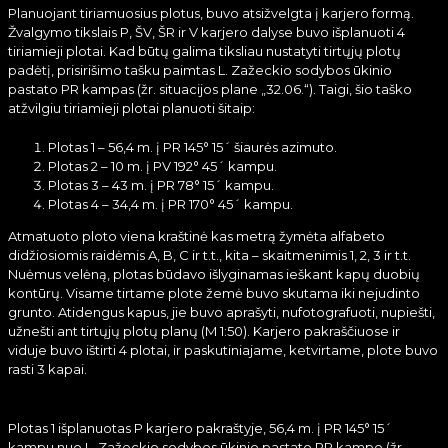
Planuojant tiriamuosius plotus, buvo atsižvelgta į karjero formą.
Žvalgymo tikslais P, ŠV, ŠR ir V karjero dalyse buvo išplanuoti 4
tiriamieji plotai. Kad būtų galima tiksliau nustatyti tirtųjų plotų
padėtį, prisirišimo tašku paimtas L. Zažeckio sodybos ūkinio
pastato PR kampas (žr. situacijos plane „32.06.“). Taigi, šio taško
atžvilgiu tiriamieji plotai planuoti šitaip:
Plotas 1 – 56,4 m. į PR 145° 15´ šiaurės azimuto.
Plotas 2 – 10 m. į PV 192° 45´ kampu.
Plotas 3 – 43 m. į PR 78° 15´ kampu.
Plotas 4 – 34,4 m. į PR 170° 45´ kampu.
Atmatuoto ploto viena kraštinė kas metrą žymėta alfabeto
didžiosiomis raidėmis A, B, C ir t.t., kita – skaitmenimis 1, 2, 3 ir t.t.
Nuėmus velėną, plotas būdavo išlyginamas ieškant kapų duobių
kontūrų. Visame tirtame plote žemė buvo skutama iki nejudinto
grunto. Atidengus kapus, jie buvo aprašyti, nufotografuoti, nupiešti,
užnešti ant tirtųjų plotų planų (M 1:50). Karjero pakraščiuose ir
viduje buvo ištirti 4 plotai, ir paskutiniajame, ketvirtame, plote buvo
rasti 3 kapai.
Plotas 1 išplanuotas P karjero pakraštyje, 56,4 m. į PR 145° 15´
kampu nuo L. Zažeckio sodybos ūkinio pastato PR kampo (žr.