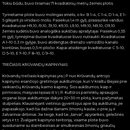
Tokiu būdu, buvo tiriamas 71 kvadratinių metrų žemės plotis.
Tyrinėtame plote buvo molingas smėlis, o kv. B 1–4, C 1–4, D 1–4, E 1–
5 gilėjant jis virsdavo moliu. Pasiekus 1,4 m gylį, prasisunkė vanduo.
Kvadratuose H9,10, I9,10, J9,10, K9,10, L9,10, M9,10, N9,10, O9,10
žemės sudėtis buvo analogiška aukščiau aprašytajai. Pasiekus 0,55
m gylį, tyrinėjimai šiuose kvadratuose buvo nutraukti. Kvadratuose
A 1–10 0,3 m gylyje, buvo atidengtas drenažo vamzdžio kanalo
kontūras, buvęs 0,5 m pločio. Kapai atsidengė kvadratuose C 5–10,
D 5–10, E 7–10, F 8–10, G 9–10.
TREČIASIS KRŪVANDŲ KAPINYNAS
Krūvandų trečiasis kapinynas yra į P nuo Krūvandų antrojo
kapinyno esančiojo gretimoje aukštumoje, kuri V kraštu šliejasi prie
veikiančių Krūvandų kaimo kapinių. Šios aukštumos, kaip ir
pirmosios, masyvas tęsiasi iš V į R. Kultūros paminklų apsaugos
organai šioje aukštumoje išskyrė 20×30 m plotą, kuris pažymėtas
stulpeliais. Klausinėjant vietinius gyventojus apie šią aukštumą, jie
papasakojo, kad čia dažnai išariami žmonių kaulai, o prie jų ir
žalvariniai dirbiniai. Jie teigė, kad tai „šarvai“, apyrankės, geležinės
ietys ir t.t. Žvalgant kapinyno teritoriją, visame plote buvo
susiduriame su stambesniais ar smulkesniais žmonių griaučių