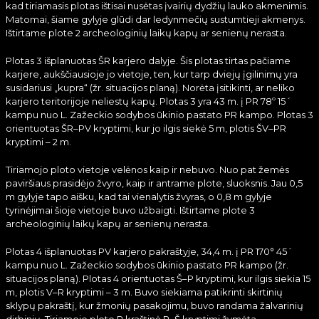
kad tiriamasis plotas ištisai nusėtas įvairių dydžių lauko akmenimis.
Matomai, šiame gylyje glūdi dar ledynmečių sustumtieji akmenys.
Ištirtame plote 2 archeologinių laikų kapų ar senienų nerasta.
Plotas 3 išplanuotas ŠR karjero dalyje. Šis plotas tirtas pačiame
karjere, aukščiausioje jo vietoje, ten, kur tarp dviejų įgilinimų yra
susidariusi „kupra“ (žr. situacijos planą). Norėta įsitikinti, ar neliko
karjero teritorijoje neliestų kapų. Plotas 3 yra 43 m. į PR 78º 15´
kampu nuo L. Zažeckio sodybos ūkinio pastato PR kampo. Plotas 3
orientuotas ŠR–PV kryptimi, kur jo ilgis siekė 5 m, plotis ŠV–PR
kryptimi – 2 m.
Tiriamojo ploto vietoje velėnos kaip ir nebuvo. Nuo pat žemės
paviršiaus prasidėjo žvyro, kaip ir antrame plote, sluoksnis. Jau 0,5
m gylyje tapo aišku, kad tai vienalytis žvyras, o 0,8 m gylyje
tyrinėjimai šioje vietoje buvo užbaigti. Ištirtame plote 3
archeologinių laikų kapų ar senienų nerasta.
Plotas 4 išplanuotas PV karjero pakraštyje, 34,4 m. į PR 170° 45´
kampu nuo L. Zažeckio sodybos ūkinio pastato PR kampo (žr.
situacijos planą). Plotas 4 orientuotas Š–P kryptimi, kur ilgis siekia 15
m, plotis V–R kryptimi – 3 m. Buvo siekiama patikrinti skirtinių
sklypų pakraštį, kur žmonių pasakojimu, buvo randama žalvarinių