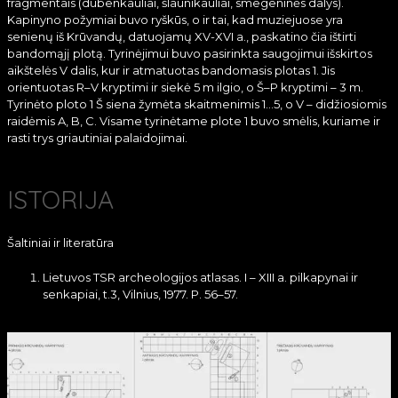
fragmentais (dubenkauliai, šlaunikauliai, smegeninės dalys).
Kapinyno požymiai buvo ryškūs, o ir tai, kad muziejuose yra
senienų iš Krūvandų, datuojamų XV-XVI a., paskatino čia ištirti
bandomąjį plotą. Tyrinėjimui buvo pasirinkta saugojimui išskirtos
aikštelės V dalis, kur ir atmatuotas bandomasis plotas 1. Jis
orientuotas R–V kryptimi ir siekė 5 m ilgio, o Š–P kryptimi – 3 m.
Tyrinėto ploto 1 Š siena žymėta skaitmenimis 1…5, o V – didžiosiomis
raidėmis A, B, C. Visame tyrinėtame plote 1 buvo smėlis, kuriame ir
rasti trys griautiniai palaidojimai.
ISTORIJA
Šaltiniai ir literatūra
Lietuvos TSR archeologijos atlasas. I – XIII a. pilkapynai ir
senkapiai, t.3, Vilnius, 1977. P. 56–57.