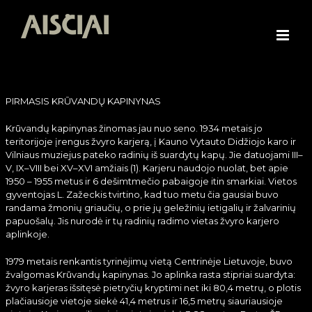
Skip
to
content
PIRMASIS KRŪVANDŲ KAPINYNAS
Krūvandų kapinynas žinomas jau nuo seno. 1934 metais jo
teritorijoje įrengus žvyro karjerą, į Kauno Vytauto Didžiojo karo ir
Vilniaus muziejus pateko radinių iš suardytų kapų. Jie datuojami III–
V, IX–VIII bei XV–XVI amžiais (1). Karjeru naudojo nuolat, bet apie
1950 – 1955 metus ir 6 dešimtmečio pabaigoje itin smarkiai. Vietos
gyventojas L. Zažeckis tvirtino, kad tuo metu čia gausiai buvo
randama žmonių griaučių, o prie jų geležinių ietigalių ir žalvarinių
papuošalų. Jis nurodė ir tų radinių radimo vietas žvyro karjero
aplinkoje.
1979 metais renkantis tyrinėjimų vietą Centrinėje Lietuvoje, buvo
žvalgomas Krūvandų kapinynas. Jo aplinka rasta stipriai suardyta:
žvyro karjeras išsitęsė pietryčių kryptimi net iki 80,4 metrų, o plotis
plačiausioje vietoje siekė 41,4 metrus ir 16,5 metrų siauriausioje