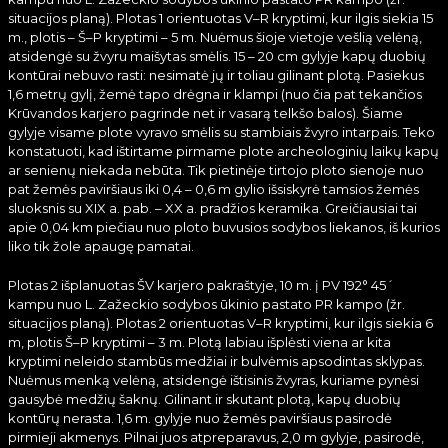
situacijos planą). Plotas 1 orientuotas V–R kryptimi, kur ilgis siekia 15
m., plotis – Š–P kryptimi – 5 m. Nuėmus šioje vietoje vešlią velėną,
atsidengė su žvyru maišytas smėlis. 15 – 20 cm gylyje kapų duobių
kontūrai nebuvo rasti: nesimatė jų ir toliau gilinant plotą. Pasiekus
1,6 metrų gylį, žemė tapo drėgna ir klampi (nuo čia pat tekančios
Krūvandos karjero pagrinde net ir vasarą telkšo balos). Šiame
gylyje visame plote vyravo smėlis su stambiais žvyro intarpais. Teko
konstatuoti, kad ištirtame pirmame plote archeologinių laikų kapų
ar senienų niekada nebūta. Tik pietinėje tirtojo ploto sienoje nuo
pat žemės paviršiaus iki 0,4 – 0,6 m gylio išsiskyrė tamsios žemės
sluoksnis su XIX a. pab. – XX a. pradžios keramika. Greičiausiai tai
apie 0,04 km piečiau nuo ploto buvusios sodybos liekanos, iš kurios
liko tik žole apaugę pamatai.
Plotas 2 išplanuotas ŠV karjero pakraštyje, 10 m. į PV 192° 45´
kampu nuo L. Zažeckio sodybos ūkinio pastato PR kampo (žr.
situacijos planą). Plotas 2 orientuotas V–R kryptimi, kur ilgis siekia 6
m, plotis Š–P kryptimi – 3 m. Plotą labiau išplėsti viena ar kita
kryptimi neleido stambūs medžiai ir bulvėmis apsodintas sklypas.
Nuėmus menką velėną, atsidengė ištisinis žvyras, kuriame pynėsi
gausybė medžių šaknų. Gilinant ir skutant plotą, kapų duobių
kontūrų nerasta. 1,6 m. gylyje nuo žemės paviršiaus pasirodė
pirmieji akmenys. Pilnai juos atpreparavus, 2,0 m gylyje, pasirodė,