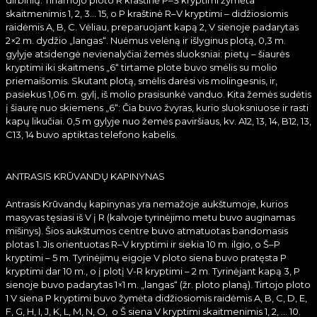
dirbinių. Tiriamojo ploto R kraštinė P–Š kryptimi žymėta
skaitmenimis 1, 2, 3… 15, o P kraštinė R–V kryptimi – didžiosiomis
raidėmis A, B, C. Vėliau, preparuojant kapą 2, V sienoje padarytas
2×2 m. dydžio „langas“. Nuėmus velėną ir išlyginus plotą, 0,3 m.
gylyje atsidengė nevienalyčiai žemės sluoksniai: pietų – šiaurės
kryptimi iki skaitmens „6“ tirtame plote buvo smėlis su molio
priemaišomis. Skutant plotą, smėlis darėsi vis molingesnis, ir,
pasiekus 1,06 m. gylį, iš molio prasisunkė vanduo. Kita žemės sudėtis
į šiaurę nuo skiemens „6“: Čia buvo žvyras, kurio sluoksniuose ir rasti
kapų likučiai. 0,5 m gylyje nuo žemės paviršiaus, kv. A12, 13, 14, B12, 13,
C13, 14 buvo aptiktas telefono kabelis.
ANTRASIS KRŪVANDŲ KAPINYNAS
Antrasis Krūvandų kapinynas yra nemažoje aukštumoje, kurios
masyvas tęsiasi iš V į R (kalvoje tyrinėjimo metu buvo auginamas
mišinys). Šios aukštumos centre buvo atmatuotas bandomasis
plotas 1. Jis orientuotas R–V kryptimi ir siekia 10 m. ilgio, o Š–P
kryptimi – 5 m. Tyrinėjimų eigoje V ploto siena buvo pratęsta P
kryptimi dar 10 m., o į plotį V-R kryptimi – 2 m. Tyrinėjant kapą 3, P
sienoje buvo padarytas 1×1 m. „langas“ (žr. ploto planą). Tirtojo ploto
1 V siena P kryptimi buvo žymėta didžiosiomis raidėmis A, B, C, D, E,
F, G, H, I, J, K, L, M, N, O, o Š siena V kryptimi skaitmenimis 1, 2, … 10.