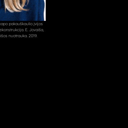
kapo pakauškaulio įvijos
konstrukcija. E. Jovaiša,
išos nuotrauka. 2019.