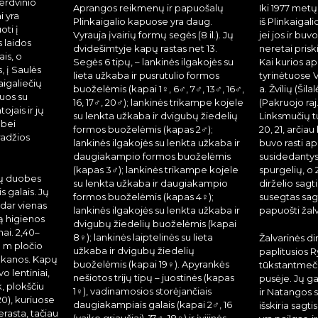
erdvinio
Aprangos reikmenų ir papuošalų
Iki 1977 metų
 yra
Plinkaigalio kapuose yra daug.
iš Plinkaigal
oti į
Vyrauja įvairių formų segės (8 il.). Jų
jei jos ir bu
s laidos
dvidešimtyje kapų rastas net 13.
neretai prisk
ais, o
Segės 6 tipų, – lankinės ilgakojės su
Kai kurios a
, į Saulės
lieta užkaba ir pusrutulio formos
tyrinėtuose VI
kaigaliečių
buoželėmis (kapai 1♀, 6♂, 7♂, 13♂, 16♂,
a. Žvilių (Šila
juos su
16, 17♂, 20♂); lankinės trikampe kojele
(Pakruojo raj
ojais ir jų
su lenkta užkaba ir dvigubų žiedelių
Linksmučių t
 bei
formos buoželėmis (kapas 2♂);
20, 21, arčia
radžios
lankinės ilgakojės su lenkta užkaba ir
buvo rasti a
daugiakampio formos buoželėmis
susidedantys 
(kapas 3♂); lankinės trikampe kojele
spurgelių, o 
pų duobes
su lenkta užkaba ir daugiakampio
dirželio sagt
s galais. Jų
formos buoželėmis (kapas 4♀);
susegtas sagt
ai dar vienas
lankinės ilgakojės su lenkta užkaba ir
papuošti žalva
ą higienos
dvigubų žiedelių buoželėmis (kapai
ai. 2,40–
8♀); lankinės laiptelinės su lieta
Žalvarinės di
3 m pločio
užkaba ir dvigubų žiedelių
paplitusios Ry
iekanos. Kapų
buoželėmis (kapai 19♀). Apyrankės
tūkstantmečio
uvo lentiniai,
nešiotos trijų tipų – juostinės (kapas
pusėje. Jų 
k, plokščiu
1♀), vadinamosios storėjančiais
ir Natangos sr
 20), kuriuose
daugiakampiais galais (kapai 2♂, 16
išskiria sagti
rasta, tačiau
(vaiko griaučiai), 17♂, 18♀) ir įvijinės