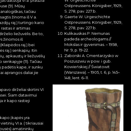
W. Urgeschichte
r jas datuoja VI a. pradžia
Ostpreussens. Königsber, 1929,
puse (9). Mūsų
S. 278, pav. 227:b.
 analogiškas, tačiau
Gaerte W. Urgeschichte
agtis žinoma iš V a.
Ostpreussens. Königsber, 1929,
zdijų raj.) turtingo kario
S. 278, pav. 227:b.
 rastas ir artimas
Kulikauskas P. Nemunas
dirželio liežuvėlis. Be to,
padeda archeologams //
ys žinomos iš
Mokslas ir gyvenimas. – 1958,
Klaipėdos raj.) bei
Nr. 9, p. 19-22.
tės raj.) senkapių. Itin
Zaborski A. Cmentarzysko w
ų, apkaustų ir liežuvėlių
Poszuszwiu w pow. i gub.
o senkapyje (11). Tačiau
Kowieńskiej // Światowit
jų padėtis kape, ir sunku
(Warszawa). – 1905, t. 6, p. 145–
iai aprangos daliai jie
148, lent. 6–11.
pavo dirželiai skirtini VI
usei. Šiam datavimui
a ir kapo rastieji
 kapo įkapės yra
ietinių VI a. ( tikriausiai
 pusės) amatininkų