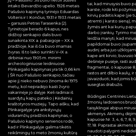
jų – Pašušvio. Jis buvo netoli Šušvės
tai, kad mirusysis buvo p
intako Bevardžio upelio. 1926 metais
karste, rodė kiti požymiai
Pašušvio kapinyną tyrinėjo Eduardas
kirvių padėtis kape (jie t
Volteris ir I. Končius, 1931 ir 1933 metais
atremti į karsto sieną),
– garsusis Petras Tarasenka (2).
žymės ant kai kurių papu
Tyrinėtojai berado 6 kapus, nes
darbo įrankių. Tyrimo m
didžioji senkapio dalis buvo
leidžia manyti, kad mirusi
sunaikinta XIX a. pabaigoje – XX a.
papildomai buvo įsupami 
pradžioje, kai iš čia buvo imamas
audinį arba juo užklojami. 
žvyras. Iš to laiko surinkti V–IX a.
kape ant kirvio, buvusio 
dirbiniai nuo 1905 m. minimi
dešinėje pusėje, rasti aud
archeologiniuose leidiniuose.
fragmentai, o kapuose 8,
Plinkaigalio kapinynas yra tik 0,66 km
rastos ant dilbio kaulų, ir
į ŠR nuo Pašušvio senkapio, tačiau
įsivaizduoti, kad jomis b
apie jį nieko nebuvo žinoma iki 1975
susegtas drabužis.
metų, kol nepradėjo kasti žvyro
vakarinėje jo dalyje. Keli radiniai iš
Būdingas Centrinės Lietu
suardytų kapų pateko į Kėdainių
žmonių laidosenos bruož
kraštotyros muziejų. Tapo aišku, kad
taisyklingai abipus mirus
Plinkaigalyje yra ankstyvųjų
akmenys. Akmenų dėjimai
viduramžių pradžios kapinynas, o
kapuose Nr. 3, 4, 6, 7, 8, 9, 1
Pašušvio kapinyno senienos rodė,
17, 18. Paprastai akmens s
kad ir Plinkaigalyje galima tikėtis
naudoti palyginti nedide
reikšmingų to meto žmonių kultūrą