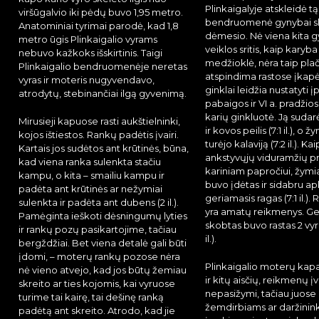
Plinkaigalyje atskleidė tą
viršūgalvio iki pėdų buvo 1,95 metro.
bendruomenė gynybai s
Anatominiai tyrimai parodė, kad 1,8
dėmesio. Nė viena kita 
metro ūgis Plinkaigalio vyrams
veiklos sritis, kaip karyba 
nebuvo kažkoks išskirtinis. Taigi
medžioklė, nėra taip plač
Plinkaigalio bendruomenėje neretas
atspindima rastose įkapės
vyras ir moteris nugyvendavo,
ginklai leidžia nustatyti į
atrodytų, stebinančiai ilgą gyvenimą.
pabaigos ir VI a. pradžios
karių ginkluotė. Ją sudar
Mirusieji kapuose rasti aukštielninki,
ir kovos peilis (7:1 il.), o 
kojos ištiestos. Rankų padėtis įvairi.
turėjo kalaviją (7:2 il.). Kai
Kartais jos sudėtos ant krūtinės, būna,
ankstyvųjų viduramžių p
kad viena ranka sulenkta stačiu
kariniam papročiui, žymi
kampu, o kita – smailiu kampu ir
buvo įdėtas ir sidabru a
padėta ant krūtinės ar nežymiai
geriamasis ragas (7:1 il.). 
sulenkta ir padėta ant dubens (2 il.).
yra amatų reikmenys. Ge
Pamėginta ieškoti dėsningumų lyties
skobtas buvo rastas 2 vyr
ir rankų pozų pasikartojime, tačiau
il.).
bergždžiai. Bet viena detalė gali būti
įdomi, – moterų rankų pozose nėra
Plinkaigalio moterų kapai
nė vieno atvejo, kad jos būtų žemiau
ir kitų aisčių, reikmenų į
skreito ar ties kojomis, kai vyruose
nepasižymi, tačiau juose 
turime tai kairę, tai dešinę ranką
žemdirbiams ar daržinin
padėtą ant skreito. Atrodo, kad jie