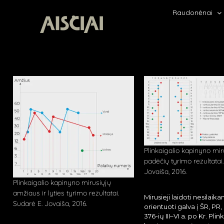
Skip
Raudonėnai
to
content
Plinkaigalio kapinyno mir
padėčių tyrimo rezultatai
Jovaiša, 2016.
Plinkaigalio kapinyno mirusiųjų
amžiaus ir lyties tyrimo rezultatai.
Mirusieji laidoti nesilaikan
Sudarė E. Jovaiša, 2016.
orientuoti galva į ŠR, PR, PV
376-ių III–VI a. po Kr. Plin