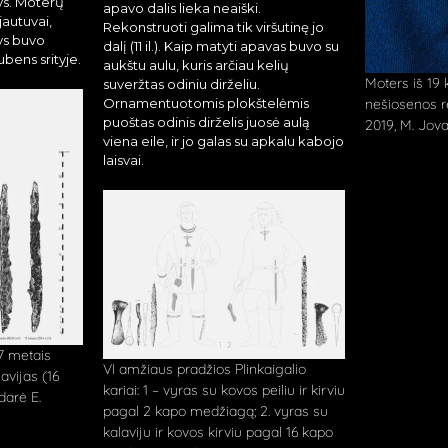
lys. Moterų
apavo dalis lieka neaiški.
autuvai,
Rekonstruoti galima tik viršutinę jo
lys buvo
dalį (11 il.). Kaip matyti apavas buvo su
bens srityje.
aukštu aulu, kuris arčiau kelių
Moters iš 19 
suveržtas odiniu dirželiu.
Ornamentuotomis plokštelėmis
nešiosenos re
puoštas odinis dirželis juosė aulą
2019, M. Jova
viena eile, ir jo galas su apkalu kabojo
laisvai.
77 metais
VI amžiaus pradžios Plinkaigalio
avijas (16
kariai: 1 – vyras su kovos peiliu ir kirviu
darė E.
pagal 2 kapo medžiagą; 2. vyras su
kalaviju ir kovos kirviu pagal 16 kapo