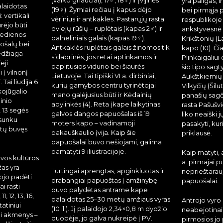
yra pailgas, i
alaidotas
(19♀). Žymiai rečiau į kapus dėjo
bei pirmąja 
: vertikali
vėrinius ir antkakles. Pastarųjų rasta
respublikoje
urėjo būti
dviejų rūšių – ruplėtais (kapas 2♂) ir
ankstyvesnė s
 medienos
balneliniais galais (kapas 19♀).
Krikštonių (La
ošalų bei
Antkaklės ruplėtais galais žinomos tik
kapo (10). Čia
edžiaga
sidabrinės, jos retai aptinkamos ir
Plinkaigaliui 
eji
paplitusios vidurio bei šiaurės
šio tipo sagt
į vilnonį
Lietuvoje. Tai tipiški VI a. dirbiniai,
Aukštkiemių (
Tai liudija 6
kurių gamybos centru tyrinėtojai
Vilkyčių (Šilu
kojūgalio
mano galėjusius būti ir Kėdainių
panašių sagči
inio
apylinkės (4). Reta įkape laikytinas
rasta Pašušvi
 13 segės
galvos dangos papuošalas iš 19
liko neaiški 
 sunku
moters kapo – vadinamoji
pasakyti, kur
ūtų buvęs
pakauškaulio įvija. Kaip šie
priklausė.
papuošalai buvo nešiojami, galima
pamatyti 9 iliustracijoje.
Kaip matyti, a
vos kultūros
a. pirmajai p
as yra
Turtingai aprengtas, apginkluotas ir
neprieštarauj
iojo padėti
prabangiai papuoštas į amžinybę
papuošalai.
 rasti
buvo palydėtas antrame kape
1, 12, 13, 16,
palaidotas 25–30 metų amžiaus vyras
Antrojo vyro
tatiniui
(10 il.). Jį palaidojo 2,34×0,8 m dydžio
neabejotinai v
li akmenys –
duobėje, jo galva nukreipė į PV.
pirmosios jo