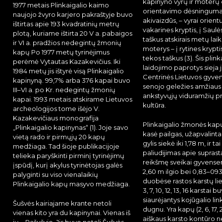
kapinyno vyrų ir moterų 
1977 metais Plinkaigalio kaimo
orientavimo dėsningumai
naujojo žvyro karjero pakraštyje buvo
akivaizdūs, – vyrai orientu
ištirtas apie 193 kvadratinių metrų
vakarines kryptis, į Saulė
plotą, kuriame ištirta 20 V a. pabaigos
taškus atskirais metų laik
ir VI a. pradžios nedegintų žmonių
moterys – į rytines kryptis
kapų Po 1977 metų tyrinėjimus
tekos taškus (3). Šis plin
perėmė Vytautas Kazakevičius. Iki
laidojimo paprotys sieja 
1984 metų jis ištyrė visą Plinkaigalio
Centrinės Lietuvos gyvent
kapinyną. 99,7% arba 376 kapai buvo
senojo geležies amžiaus
III–VI a. po Kr. nedegintų žmonių
ankstyvųjų viduramžių p
kapai. 1993 metais atskirame Lietuvos
kultūra.
archeologijos tome išėjo V.
Kazakevičiaus monografija
Plinkaigalio žmonės ka
„Plinkaigalio kapinynas“ (1). Joje savo
kasė pailgas, užapvalintai
vietą rado ir pirmųjų 20 kapų
gylis siekė iki 1,78 m, ir t
medžiaga. Tad šioje publikacijoje
paliudijimas apie suprast
telieka paryškinti pirminį tyrinėjimų
reikšmę sveikai gyvensen
įspūdį, kurį akylus tyrinėtojas galės
2,60 m ilgio bei 0,83–09
palyginti su viso vienalaikių
duobėse rastos karstų l
Plinkaigalio kapų masyvo medžiaga.
3, 7, 10, 12, 13, 16 karstai b
siaurėjantys kojūgalio lin
Šušvės kairiajame krante netoli
dugnu. Yra kapų (2, 6, 17,
vienas kito yra du kapinynai. Vienas iš
aiškaus karsto kontūro ne