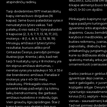
18x23x9,5, 32x23x18 cm d
atspindinčių radinių.
6 kape akmenys buvo iti
65×21, 5×30 cm dydžio.
Tarp dvidešimties 1977 metais ištirtų
kapų vienas buvo dvigubas (16
Plinkaigalio kapinyno vy
kapas). Jame buvo palaidotas vyras ir
kapai pasižymi turtingomis
nenustatytos lyties vaikas. Tad
gyvenimo sritis atspindi
palaikų iš viso rasta 21. Vyrai palaidoti
įkapėmis. Gausu žemdirb
9 kapuose (2, 3, 6, 7, 11, 13, 16, 17, 20),
karybos ir medžioklės, a
moterys – 8 (1, 4, 8, 9, 12, 15, 18, 19).
buities reikmenų, įvairia
Mirusiųjų amžiaus ir lyties tyrimo
papuošalų, drabužių bei
rezultatai, kuriuos atliko prof.
prilaikančiųjų-jungiamų
Gintautas Česnys, parodyti pirmoje
kurie su didžiausia atida 
iliustracijoje. Krenta į akis, kad net
spalvotų metalų arba jais
tarp 9 nustatytų vyrų ir 8 moterų yra
ornamentuoti įvairiausiais
itin stiprus amžiaus skirtumas, –
neretas vyras yra sulaukęs ir 50, ir 55 ir
Darbo įrankius ir ginklus 
dar brandesnio amžiaus. Panašiai ir
gyventojai dėjo įvairiai, 
moterys: yra ir 40–50 metų
rasti ir galvūgalio, ir juos
sulaukusių. Plinkaigalis visus mus
kojūgalio srityje. Devyni 
privertė kitaip pažvelgti į tą tolimų
vyrai turėjo siauraašmeni
laikų bendruomenę. Be garbaus
kirvius (5 il.), septyni – ko
amžiaus nustebino ir individų ūgis.
vienas – siauraašmenį kalav
Vien griaučių ilgis įspūdingas. Štai 2
Tad net pirmieji dvideši
kapo kario vyro skeleto ilgis nuo