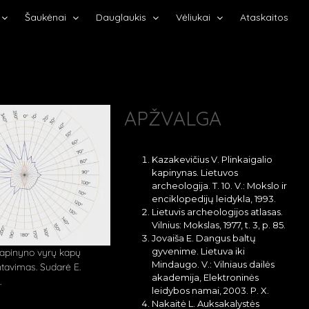
Šaukėnai
Dauglaukis
Vėliukai
Ataskaitos
APŽVALGA
Kazakevičius V. Plinkaigalio
kapinynas. Lietuvos
archeologija. T. 10. V.: Mokslo ir
enciklopedijų leidykla, 1993.
Lietuvis archeologijos atlasas.
Vilnius: Mokslas, 1977, t. 3, p. 85.
Jovaiša E. Dangus baltų
gyvenime. Lietuva iki
 kapinyno vyrų kapų
Mindaugo. V.: Vilniaus dailės
ntavimas. Sudarė E.
akademija, Elektroninės
.
leidybos namai, 2003. P. X.
Nakaitė L. Auksakalystės