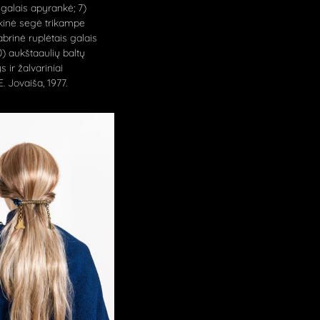
 galais apyrankė; 7)
nkinė segė trikampe
dabrinė ruplėtais galais
0) aukštaaulių baltų
s ir žalvariniai
. Jovaiša, 1977.