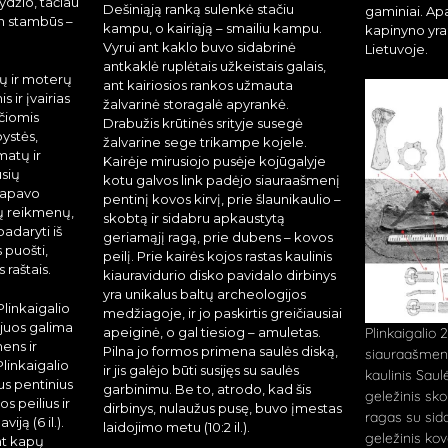
ydžio, tačiau
Dešiniąją ranką sulenkė stačiu
gaminiai. Apa
n stambūs –
kampu, o kairiąją – smailiu kampu.
kapinyno yra
Vyrui ant kaklo buvo sidabrinė
Lietuvoje.
antkaklė ruplėtais užkeistais galais,
rų ir moterų
ant kairiosios rankos užmauta
 ir įvairias
žalvarinė storagalė apyrankė.
nčiomis
Drabužis krūtinės srityje susegė
ystės,
žalvarine sege trikampe kojele.
matų ir
Kairėje mirusiojo pusėje kojūgalyje
usių
kotu galvos link padėjo siauraašmenį
 apavo
pentinį kovos kirvį, prie šlaunikaulio –
jų reikmenų,
skobtą ir sidabru apkaustytą
padaryti iš
geriamąjį ragą, prie dubens – kovos
 puošti,
peilį. Prie kairės kojos rastas kaulinis
 raštais.
kiauravidurio disko pavidalo dirbinys
yra unikalus baltų archeologijos
Plinkaigalio
medžiagoje, ir jo paskirtis greičiausiai
– juos galima
apeiginė, o gal tiesiog – amuletas.
Plinkaigalio 
mens ir
Pilna jo formos primena saulės diską,
siauraašmenis
Plinkaigalio
ir jis galėjo būti susijęs su saulės
kaulinis Saul
us pentinius
garbinimu. Be to, atrodo, kad šis
geležinis sko
vos peilius ir
dirbinys, nulaužus pusę, buvo įmestas
ragas su sida
iją (6 il.).
laidojimo metu (10:2 il.).
geležinis kovo
mt kapų