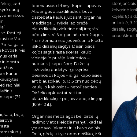
storėjančiais
 faktą, kad
Įdomiausias dirbinys kape – apavas.
kyrė daug
žalvarinė la
Atidengus blauzdikaulius, buvo
gyvenimiškos
kojele; 8) si
pastebėta kaulus juosianti organinė
ir
antkaklė; 9–1
medžiaga. Ji ryškiai apibrėžė
iai
blauzdikaulių viršutinę dalį ir tęsėsi
dirželių sagty
e. Rastieji
pėdų link. Virš organinės medžiagos,
papuošimai. E
prastinę V a.
4 cm žemiau nuo jos viršutinio krašto,
 Plinkaigalio
išliko dirželių sagtys. Dešiniosios
ė kovos kirvis
kojos sagtis rasta skersai kaulo,
žymūs kariai
vidinėje jo pusėje, kairiosios –
p ir įprasta
nulinkusi į kapo išorę. Dirželių
radžios
liežuvėlių padėtys irgi skyrėsi:
am kariui
dešiniosios kojos – išilgai kapo ašies
pkaustytas
ant blauzdikaulio, 13,5 cm nuo pėdų
Reti radiniai
kaulų, o kairiosios – netoli sagties.
ležinis
Dirželio apkaustai rasti ant
o kape (7:1
blauzdikaulių ir po jais vienoje linijoje
(10:9–10 il.).
, kaip, beje,
Organinės medžiagos bei dirželių
vairove
radimo vietos leidžia manyti, kad tai
rasta
yra apavo liekanos ir jis buvo odinis.
kams skirtų
Deja, pėdų srityje odos neišliko, ir ši