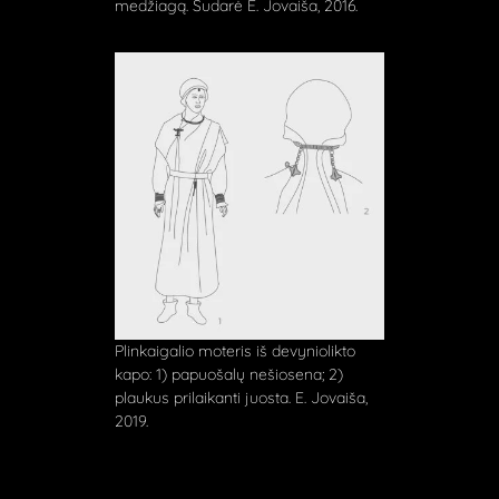
medžiagą. Sudarė E. Jovaiša, 2016.
Plinkaigalio moteris iš devyniolikto
kapo: 1) papuošalų nešiosena; 2)
plaukus prilaikanti juosta. E. Jovaiša,
2019.