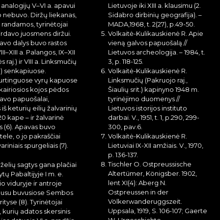
 analogijų V–VI a. apavui
Lietuvoje iki XIII a. klausimu (2.
io nebuvo. Diržų liekanas,
Sidabro dirbinių geografija). –
vo randamos, tyrinėtojai
MADA,1968, t. 2(27), p.49-50.
irdavo juosmens diržui.
Volkaitė-Kulikauskienė R. Apie
pavo dalys buvo rastos
vieną galvos papuošalą //
II–XIII a. Palangos, IX–XII
Lietuvos archeologija. – 1984, t.
lės raj.) ir VIII a. Linksmučių
3, p. 118-125.
.) senkapiuose.
Volkaitė-Kulikauskienė R.
urtinguose vyrų kapuose
Linksmučių (Pakruojo raj.,
u kairiosios kojos pėdos
Šiaulių srit.) kapinyno 1948 m.
pavo papuošalai,
tyrinėjimo duomenys //
iš keturių eilių žalvarinių
Lietuvos istorijos instituto
20 kape – ir žalvarinė
darbai. V., 1951, t. 1, p.290, 299-
is (6). Apavas buvo
300, pav.6.
ele, o jo pakraščiai
Volkaitė-Kulikauskienė R.
riniais spurgeliais (7).
Lietuviai IX-XII amžiais. V., 1970,
p. 136-137.
Tischler O. Ostpreussische
rželių sagtys gana plačiai
Altertümer, Königsber. 1902,
tų Pabaltijyje I m. e.
lent XI(4): Aberg N.
 viduryje ir antroje
Ostpreussen in der
gausu buvusiose Sembos
Völkerwanderuggszeit.
ityse (8). Tyrinėtojai
Uppsala, 1919, S. 106-107; Gaerte
s, kurių adatos skersinis