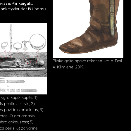
vas iš Plinkaigalio
 ankstyviausias iš žinomų
Plinkaigalio apavo rekonstrukcija. Dail.
A. Klimienė, 2019.
2 vyro kapo įkapės: 1)
 pentinis kirvis; 2)
ės pavidalo amuletas; 3)
btas; 4) geriamasis
bro apkaustais; 5)
s peilis; 6) žalvarinė