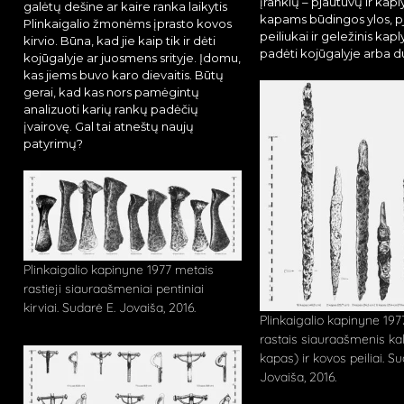
įrankių – pjautuvų ir kap
galėtų dešine ar kaire ranka laikytis
kapams būdingos ylos, pj
Plinkaigalio žmonėms įprasto kovos
peiliukai ir geležinis kap
kirvio. Būna, kad jie kaip tik ir dėti
padėti kojūgalyje arba du
kojūgalyje ar juosmens srityje. Įdomu,
kas jiems buvo karo dievaitis. Būtų
gerai, kad kas nors pamėgintų
analizuoti karių rankų padėčių
įvairovę. Gal tai atneštų naujų
patyrimų?
Plinkaigalio kapinyne 1977 metais
rastieji siauraašmeniai pentiniai
kirviai. Sudarė E. Jovaiša, 2016.
Plinkaigalio kapinyne 19
rastais siauraašmenis kal
kapas) ir kovos peiliai. Su
Jovaiša, 2016.