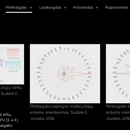
Plinkaigalis
Lauksvydai
Krūvandai
Ruponioniai
usiųjų rankų
. Sudarė E.
Plinkaigalio kapinyno moterų kapų
Plinkaigalio
erdvinis orientavimas. Sudarė E.
erdvinis orie
t eilių,
Jovaiša, 2016.
Jovaiša, 2016
 (3, 4 il.).
kaigalio