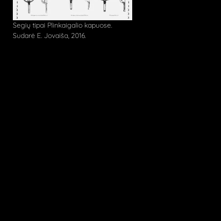
Segių tipai Plinkaigalio kapuose.
Sudarė E. Jovaiša, 2016.