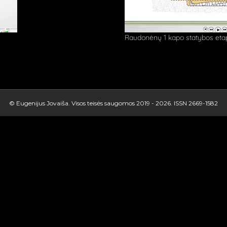
Raudonėnų 1 kapo statybos etapai
© Eugenijus Jovaiša. Visos teisės saugomos 2019 -
2026. ISSN 2669-1582