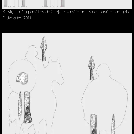
Kirvių ir iečių padėties dešinėje ir kairėje mirusiojo pusėje santykis.
E. Jovaiša, 2011.