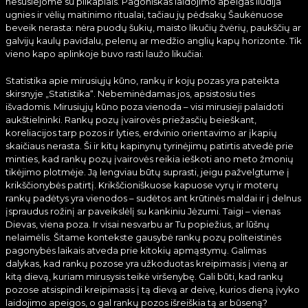
nesusiejome su pilkapiais. Pagoniškas laidojimo apeigas liudija
ugnies ir vėlių maitinimo ritualai, tačiau jų pėdsakų Šaukėnuose
beveik nerasta: nėra puodų šukių, maisto likučių žvėrių, paukščių ar
galvijų kaulų pavidalu, pelenų ar medžio anglių kapų horizonte. Tik
vieno kapo aplinkoje buvo rasti laužo likučiai.
Statistika apie mirusiųjų kūno, rankų ir kojų pozas yra pateikta
skirsnyje „Statistika“. Nebeminėdamas jos, apsistosiu ties
išvadomis. Mirusiųjų kūno poza vienoda – visi mirusieji palaidoti
aukštielninki. Rankų pozų įvairovės priežasčių beieškant,
koreliacijos tarp pozos ir lyties, erdvinio orientavimo ar įkapių
skaičiaus nerasta. Ši ir kitų kapinynų tyrinėjimų patirtis atvedė prie
minties, kad rankų pozų įvairovės reikia ieškoti ano meto žmonių
tikėjimo plotmėje. Ją lengviau būtų suprasti, jeigu pažvelgtume į
krikščionybės patirtį. Krikščioniškuose kapuose vyrų ir moterų
rankų padėtys yra vienodos – sudėtos ant krūtinės maldai ir į delnus
įspraudus rožinį ar paveikslėlį su kankiniu Jėzumi. Taigi – vienas
Dievas, viena poza. Ir visai nesvarbu ar Tu popiežius, ar lūšnų
nelaimėlis. Šitame kontekste gausybė rankų pozų politeistinės
pagonybės laikais atveda prie kitokių apmąstymų. Galimas
dalykas, kad rankų pozose yra užkoduotas kreipimasis į vieną ar
kitą dievą, kuriam mirusysis teikė viršenybę. Gali būti, kad rankų
pozose atsispindi kreipimasis į tą dievą ar deivę, kurios dieną įvyko
laidojimo apeigos, o gal rankų pozos išreiškia tą ar būseną?