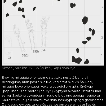
Akmenų vainikas 33 – 35 Šaukėnų kapų aplinkoje.
Erdvinio mirusiųjų orientavimo statistika nustatė bendrąjį
dėsningumą, kuris pasireiškė tuo, kad praktiškai visi Šaukėnų
mirusieji buvo orientuoti į vakarų pusrutulio kryptis. Išryškėjo
„populiariausios“ moterų bei vyrų kryptys ir akivaizdus faktas, kad
senieji Šaukėnų gyventojai mirusiųjų laidojimo apeigų nesiejo su
Saulės teka. Jei jie ir praktikavo ritualines kryptis pagal garbinamas
Dangaus dievybes, tai greičiausiai jos buvo siejamos su Saulės