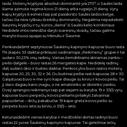
laida. Moterų kryptyse absoliuti dominantė yra 270°, o Saulės laida
šiame azimute regima kovo 21 dieną arba rugsėjo 21 dieną. Vyrų
kapų kryptys iš esmės taip pat pasiskirsto Saulės laidos kelyje,
tačiau čia nėra ryškiau išreikštų dominančių. Negalima nepastebėti
šiaurinių krypčių ir tų, kurios „išeina“ iš Saulės kelio koridoriaus.
Nedidelė imtis neleidžia daryti svaresnių išvadų, tačiau galima
manytis buvus sąsajas su Mėnuliu ir Šiaurine.
Penkiasdešimt septyniuose Šaukėnų kapinyno kapuose buvo rasta
174 įkapės. 53 daiktai priklauso vadinamajai „Reikmenų“ grupei ir tai
sudaro 30,23% visų radinių. Vienas žemdirbiams skiriamas įrankis –
peilis-dalgelė – buvo rastas 26 mergaitės kape. Nedidelę radinių
dalį sudaro ūkio ir buities daiktai. Penkios ylos buvo rastos moterų
kapuose 20, 25, 30, 32 ir 36. Du buitiniai peiliai rasti kapuose 28 ir 30.
Galąstuvas buvo 4-me vyro kape drauge su kirviu ir kovos peiliu. Tai
jį daro dagiau kario įnagiu, o ne amatininko ar ūkininko įrankiu.
Dveji aprangos reikmenys taip pat siejami su karyba. 19 ir 35(1) vyrų
kapuose buvo perpečių kovos peiliams prilaikyti žalvariniai
papuošimai – diržų pakabučiai. 19 kape greta kovos peilio su
perpete buvo ietis su kirviu, o 35(1) – ietis.
Keturiasdešimt vienas karybai ir medžioklei skirtas radinys buvo
rastas 22-juose Šaukėnų kapinyno kapuose. Tai geležiniai iečių