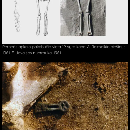
Perpeės apkalo-pakabučio vieta 19 vyro kape. A. Reimeikio piešinys,
1981. E. Jovaišos nuotrauka, 1981.