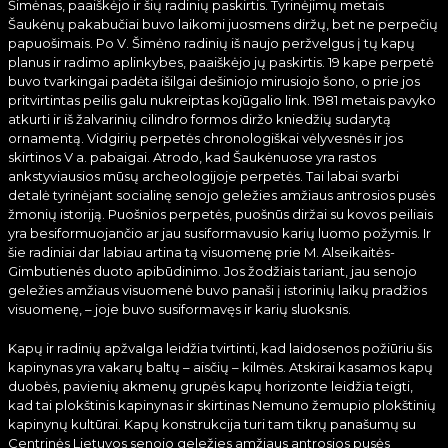
Šimėnas, paaiškėjo ir šių radinių paskirtis. Tyrinėjimų metais
Šaukėnų pakabučiai buvo laikomi juosmens diržų, bet ne perpečių
papuošimais. Po V. Šimėno radinių iš naujo peržvelgus į tų kapų
planus ir radimo aplinkybes, paaiškėjo jų paskirtis. 19 kape perpetė
buvo tvarkingai padėta išilgai dešiniojo mirusiojo šono, o prie jos
pritvirtintas peilis galu nukreiptas kojūgalio link. 1981 metais pavyko
atkurti ir iš žalvarinių cilindro formos diržo kniedžių sudarytą
ornamentą. Vidgirių perpetės chronologiškai vėlyvesnės ir jos
skirtinos V a. pabaigai. Atrodo, kad Šaukėnuose yra rastos
ankstyviausios mūsų archeologijoje perpetės. Tai labai svarbi
detalė tyrinėjant socialinę senojo geležies amžiaus antrosios pusės
žmonių istoriją. Puošnios perpetės, puošnūs diržai su kovos peiliais
yra besiformuojančio ar jau susiformavusio karių luomo požymis. Ir
šie radiniai dar labiau artina tą visuomenę prie M. Alseikaitės-
Gimbutienės duoto apibūdinimo. Jos žodžiais tariant, jau senojo
geležies amžiaus visuomenė buvo panaši į istorinių laikų pradžios
visuomenę, – joje buvo susiformavęs ir karių sluoksnis.
Kapų ir radinių apžvalga leidžia tvirtinti, kad laidosenos požiūriu šis
kapinynas yra vakarų baltų – aisčių – kilmės. Atskirai kasamos kapų
duobės, pavienių akmenų grupės kapų horizonte leidžia teigti,
kad tai plokštinis kapinynas ir skirtinas Nemuno žemupio plokštinių
kapinynų kultūrai. Kapų konstrukcija turi tam tikrų panašumų su
Centrinės Lietuvos senojo geležies amžiaus antrosios pusės