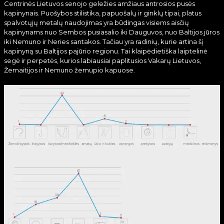
Centrinės Lietuvos senojo geležies amžiaus antrosios pusės
kapinynais. Puošybos stilistika, papuošalų ir ginklų tipai, platus
spalvotųjų metalų naudojimas yra būdingas visiems aisčių
kapinynams nuo Sembos pusiasalio iki Dauguvos, nuo Baltijos jūros
iki Nemuno ir Neries santakos. Tačiau yra radinių, kurie artina šį
kapinyną su Baltijos pajūrio regionu. Tai klaipėdietiška laiptelinė
segė ir perpetės, kurios labiausiai paplitusios Vakarų Lietuvos,
Žemaitijos ir Nemuno žemupio kapuose.