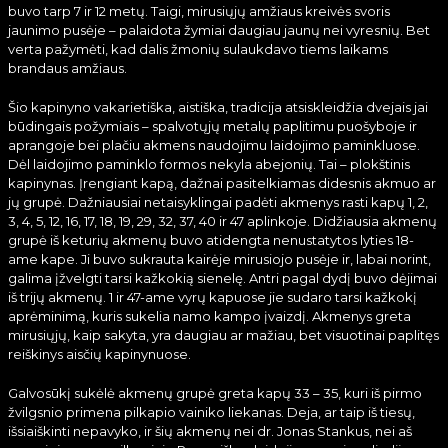
buvo tarp 7 ir 12 metų. Taigi, mirusiųjų amžiaus kreivės svoris
jaunimo pusėje – palaidota žymiai daugiau jaunų nei vyresnių. Bet
verta pažymėti, kad dalis žmonių sulaukdavo tiems laikams
brandaus amžiaus.
Šio kapinyno vakarietiška, aistiška, tradicija atsiskleidžia dvejais jai
būdingais požymiais – spalvotųjų metalų paplitimu puošyboje ir
aprangoje bei plačiu akmens naudojimu laidojimo paminkluose.
Dėl laidojimo paminklo formos nekyla abejonių. Tai – plokštinis
kapinynas. Įrengiant kapą, dažnai pasitelkiamas didesnis akmuo ar
jų grupė. Dažniausiai netaisyklingai padėti akmenys rasti kapų 1, 2,
3, 4, 5, 12, 16, 17, 18, 19, 29, 32, 37, 40 ir 47 aplinkoje. Didžiausia akmenų
grupė iš keturių akmenų buvo atidengta nenustatytos lyties 18-
ame kape. Ji buvo sukrauta kairėje mirusiojo pusėje ir, labai norint,
galima įžvelgti tarsi kažkokią sienelę. Antri pagal dydį buvo dėjimai
iš trijų akmenų. 1 ir 47-ame vyrų kapuose jie sudaro tarsi kažkokį
aprėminimą, kuris sukelia namo kampo įvaizdį. Akmenys greta
mirusiųjų, kaip sakyta, yra daugiau ar mažiau, bet visuotinai paplitęs
reiškinys aisčių kapinynuose.
Galvosūkį sukėlė akmenų grupė greta kapų 33 – 35, kuri iš pirmo
žvilgsnio primena pilkapio vainiko liekanas. Deja, ar taip iš tiesų,
išsiaiškinti nepavyko, ir šių akmenų nei dr. Jonas Stankus, nei aš