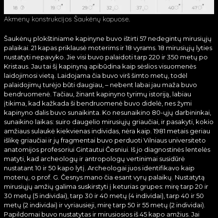
Akmenų konstrukcijos Šaukėnų kapuose.
Šaukėnų plokštiniame kapinyne buvo ištirti 57 nedegintų mirusiųjų
palaikai. 21 kapas priklausė moterims ir 18 vyrams. 18 mirusiųjų lyties
nustatyti nepavyko. Jie visi buvo palaidoti tarp 220 ir 350 metų po
Kristaus. Jau tai šį kapinyną apibūdina kaip sėslios visuomenės
laidojimosi vietą. Laidojama čia buvo virš šimto metų, todėl
palaidojimų turėjo būti daugiau, – nebent labai jau maža buvo
bendruomenė. Tačiau, žinant kapinyno tyrimų istoriją, labiau
įtikima, kad kažkada ši bendruomenė buvo didelė, nes žymi
kapinyno dalis buvo sunaikinta. Ko nesunaikino 80-ųjų darbininkai,
sunaikino laikas: suiro daugelio mirusiųjų griaučiai, ir pasakyti, kokio
amžiaus sulaukė kiekvienas individas, nėra kaip. 1981 metais geriau
išlikę griaučiai ir jų fragmentai buvo perduoti Vilniaus universiteto
anatomijos profesoriui Gintautui Česniui. Iš jo diagnostinės lentelės
matyti, kad archeologų ir antropologų vertinimai susidūrė
nustatant 10 ir 50 kapo lytį. Archeologai juos identifikavo kaip
moterų, o prof. G. Česnys mano čia esant vyrų palaikų. Nustatytą
mirusiųjų amžių galima suskirstyti į keturias grupes: mirę tarp 20 ir
30 metų (5 individai), tarp 30 ir 40 metų (4 individai), tarp 40 ir 50
metų (2 individai) ir vyriausieji, mirę tarp 50 ir 55 metų (2 individai).
Papildomai buvo nustatytas ir mirusiosios iš 45 kapo amžius. Jai