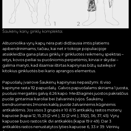
Šaukėnų karių ginklų komplektai.
Aštuoniolika vyrų kapų nėra pati didžiausia imtis platiems
apibendrinimams, tačiau, kai net ir tokioje populiacijoje
atsiskleidžia gana platus ginklų ir ginkluotės reikmenų spektras –
ietys, kovos peiliai su puošniomis perpetėmis, kirviai ir skydai –
galima manyti, kad išsamiai ištirtas kapinynas būtų suteikęs ir
kitokius ginkluotės bei kario aprangos elementus.
Papuošalų įvairove Šaukėnų kapinynas nepasižymi. Iš viso
kapinyne rasta 112 papuošalų. Galvos papuošalams skiriama 1 juosta,
puošusi mergaitės galvą iš 26 kapo. Medžiaginės juostos pakraščius
puošė gintariniai karoliai bei žalvarinės įvijos. Šaukėnų
bendruomenės žmonės kaklą puošė žalvarinėmis kūginėmis
antkaklėmis. Jos visos 3 grupės ir 10 iš 15 antkaklių rastos moterų
kapuose (kapai 12, 15, 25 (2 vnt.), 32 (2 vnt.), 35(2), 36, 37, 45). Vyrų
kapuose buvo rastos tik dvi antkaklės (kapai 19 ir 49). Dar 3
antkaklės rastos nenustatytos lyties kapuose 6, 33 ir 39. Vėrinių