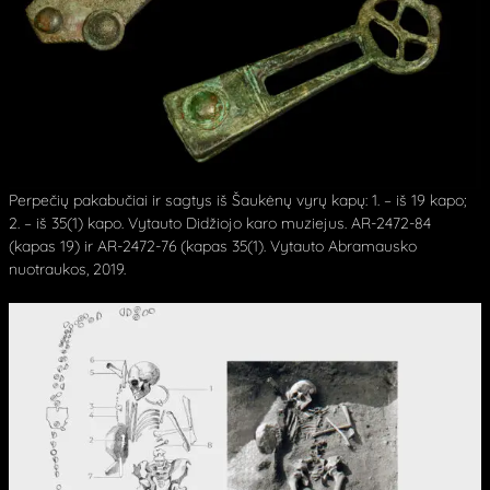
Perpečių pakabučiai ir sagtys iš Šaukėnų vyrų kapų: 1. – iš 19 kapo;
2. – iš 35(1) kapo. Vytauto Didžiojo karo muziejus. AR-2472-84
(kapas 19) ir AR-2472-76 (kapas 35(1). Vytauto Abramausko
nuotraukos, 2019.