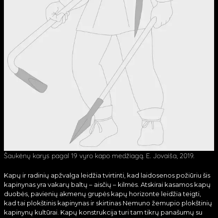
Šaukėnų karys pagal 19 vyro kapo medžiagą. E. Jovaiša, 2019.
Kapų ir radinių apžvalga leidžia tvirtinti, kad laidosenos požiūriu šis
kapinynas yra vakarų baltų – aisčių – kilmės. Atskirai kasamos kapų
duobės, pavienių akmenų grupės kapų horizonte leidžia teigti,
kad tai plokštinis kapinynas ir skirtinas Nemuno žemupio plokštinių
kapinynų kultūrai. Kapų konstrukcija turi tam tikrų panašumų su