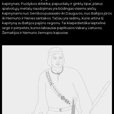
kapinynais. Puošybos stilistika, papuošalų ir ginklų tipai, platus
spalvotųjų metalų naudojimas yra būdingas visiems aisčių
kapinynams nuo Sembos pusiasalio iki Dauguvos, nuo Baltijos jūros
iki Nemuno ir Neries santakos. Tačiau yra radinių, kurie artina šį
kapinyną su Baltijos pajūrio regionu. Tai klaipėdietiška laiptelinė
segė ir perpetės, kurios labiausiai paplitusios Vakarų Lietuvos,
Žemaitijos ir Nemuno žemupio kapuose.