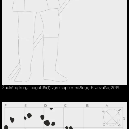
Šaukėnų karys pagal 35(1) vyro kapo medžiagą. E. Jovaiša, 2019.