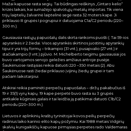
Mažai kapuose rasta segių. Tai būdingas reiškinys „Gintaro kelio“
krizės laikais, kai sumažėjo spalvotųjų metalų importas. Tik viena
trijų laiptelių žalvarinė laiptelinė segė rasta 32 moters kape. Ji
priklauso III grupės I pogrupiui ir datuojama C1a/C2 periodu (220–
300 m.).
Gausiausia rastųjų papuošalų dalis skirta rankoms puošti (. Tai 59-ios
apyrankės ir 2 žiedai. Visos apyrankės skirtinos juostinių apyrankių
tipui ir yra trijų formų – trikampio (31 vnt.), pusapvalio (27 vnt.) ir
stačiakampio (1 vnt.) pjūvio. M. Michelberto teigimu gausiausiai jos
buvo vartojamos senojo geležies amžiaus antroje pusėje.
Šaukėnuose rastąsias reikia datuoti 220 –350 metais (2). Abu
Šaukėnuose rasti žiedai priklauso įvijinių žiedų grupei ir tam
pačiam laikotarpiui.
Atskirai reikia paminėti perpečių papuošalus – diržų pakabučius iš
19 ir 35(1) vyrų kapų. 19 kape perpetė buvo rasta su 3 grupės
antkakle kūginiais galais ir tai leidžia ją patikimai datuoti C1b/C2
periodu (220–300 m.).
Lietuvos ir aplinkinių kraštų tyrinėtojai kovos peilių perpečių
radinius laiko karinio elito kapų požymiu. Kai 1988 metais Vidgirių
skalvių kunigaikščių kapuose pirmąsias perpetes rado Valdemaras