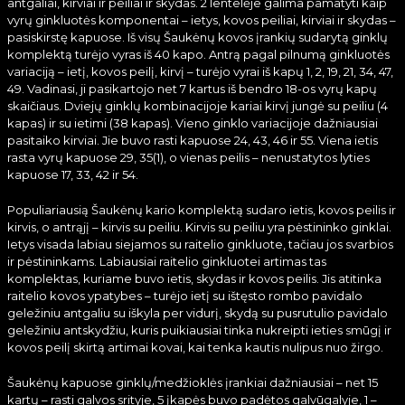
antgaliai, kirviai ir peiliai ir skydas. 2 lentelėje galima pamatyti kaip
vyrų ginkluotės komponentai – ietys, kovos peiliai, kirviai ir skydas –
pasiskirstę kapuose. Iš visų Šaukėnų kovos įrankių sudarytą ginklų
komplektą turėjo vyras iš 40 kapo. Antrą pagal pilnumą ginkluotės
variaciją – ietį, kovos peilį, kirvį – turėjo vyrai iš kapų 1, 2, 19, 21, 34, 47,
49. Vadinasi, ji pasikartojo net 7 kartus iš bendro 18-os vyrų kapų
skaičiaus. Dviejų ginklų kombinacijoje kariai kirvį jungė su peiliu (4
kapas) ir su ietimi (38 kapas). Vieno ginklo variacijoje dažniausiai
pasitaiko kirviai. Jie buvo rasti kapuose 24, 43, 46 ir 55. Viena ietis
rasta vyrų kapuose 29, 35(1), o vienas peilis – nenustatytos lyties
kapuose 17, 33, 42 ir 54.
Populiariausią Šaukėnų kario komplektą sudaro ietis, kovos peilis ir
kirvis, o antrąjį – kirvis su peiliu. Kirvis su peiliu yra pėstininko ginklai.
Ietys visada labiau siejamos su raitelio ginkluote, tačiau jos svarbios
ir pėstininkams. Labiausiai raitelio ginkluotei artimas tas
komplektas, kuriame buvo ietis, skydas ir kovos peilis. Jis atitinka
raitelio kovos ypatybes – turėjo ietį su ištęsto rombo pavidalo
geležiniu antgaliu su iškyla per vidurį, skydą su pusrutulio pavidalo
geležiniu antskydžiu, kuris puikiausiai tinka nukreipti ieties smūgį ir
kovos peilį skirtą artimai kovai, kai tenka kautis nulipus nuo žirgo.
Šaukėnų kapuose ginklų/medžioklės įrankiai dažniausiai – net 15
kartų – rasti galvos srityje, 5 įkapės buvo padėtos galvūgalyje, 1 –