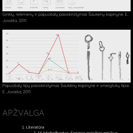
Ginklų, reikmenų ir papuošalų pasiskirstymas Šaukėnų kapinyne. E.
Jovaiša, 2011.
Papuošalų tipų pasiskirstymas Šaukėnų kapinyne ir smeigtukų tipai.
E. Jovaiša, 2011.
APŽVALGA
Literatūra
M. Michelbertas.
Senasis geležies amžius