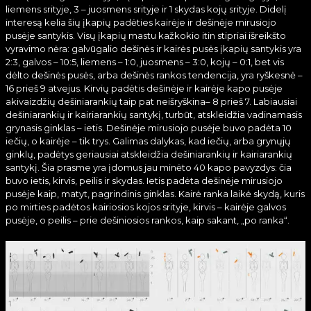
liemens srityje, 3 – juosmens srityje ir 1 skydas kojų srityje. Didelį
interesą kelia šių įkapių padėties kairėje ir dešinėje mirusiojo
pusėje santykis. Visų įkapių mastu kažkokio itin stipriai išreikšto
vyravimo nėra: galvūgalio dešinės ir kairės pusės įkapių santykis yra
2:3, galvos – 10:5, liemens – 1:0, juosmens – 3:0, kojų – 0:1, bet vis
dėlto dešinės pusės, arba dešinės rankos tendencija, yra ryškesnė –
16 prieš 9 atvejus. Kirvių padėtis dešinėje ir kairėje kapo pusėje
akivaizdžių dešiniarankių taip pat neišryškina– 8 prieš 7. Labiausiai
dešiniarankių ir kairiarankių santykį, turbūt, atskleidžia vadinamasis
grynasis ginklas – ietis. Dešinėje mirusiojo pusėje buvo padėta 10
iečių, o kairėje – tik trys. Galimas dalykas, kad iečių, arba grynųjų
ginklų, padėtys geriausiai atskleidžia dešiniarankių ir kairiarankių
santykį. Šia prasme yra įdomus jau minėto 40 kapo pavyzdys: čia
buvo ietis, kirvis, peilis ir skydas. Ietis padėta dešinėje mirusiojo
pusėje kaip, matyt, pagrindinis ginklas. Kairė ranka laikė skydą, kuris
po mirties padėtos kairiosios kojos srityje, kirvis – kairėje galvos
pusėje, o peilis – prie dešiniosios rankos, kaip sakant, „po ranka“.