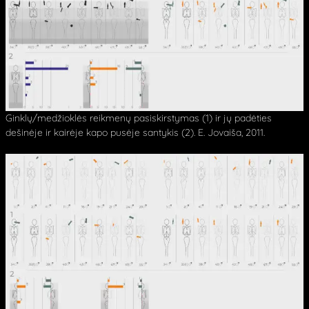
Ginklų/medžioklės reikmenų pasiskirstymas (1) ir jų padėties
dešinėje ir kairėje kapo pusėje santykis (2). E. Jovaiša, 2011.