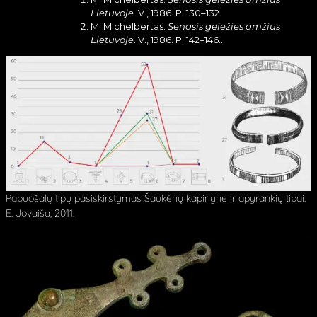
Lietuvoje
. V., 1986. P. 130–132.
M. Michelbertas.
Senasis geležies amžius
Lietuvoje
. V., 1986. P. 142–146..
Papuošalų tipų pasiskirstymas Šaukėnų kapinyne ir apyrankių tipai.
E. Jovaiša, 2011.