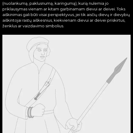
(nuolankumą, paklusnumą, karingumą), kurią nulemia jo
priklausymas vienam ar kitam garbinamam dievui ar deivei. Toks
aiškinimas gali būti visai perspektyvus, jei tik aisčių dievų ir dievybių
aiškintojai rastų aiškesnius, kiekvienam dievui ar deivei priskirtus,
ženklus ar vaizdavimo simbolius.