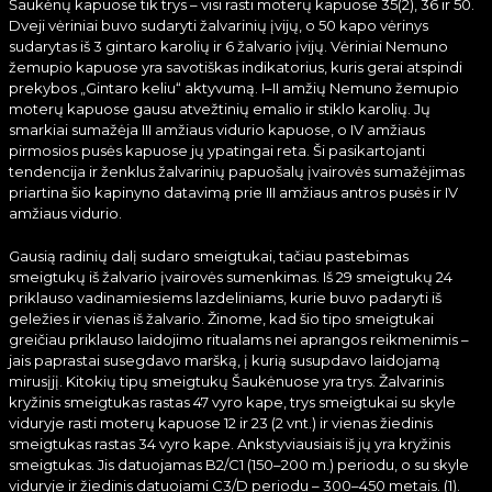
Šaukėnų kapuose tik trys – visi rasti moterų kapuose 35(2), 36 ir 50.
Dveji vėriniai buvo sudaryti žalvarinių įvijų, o 50 kapo vėrinys
sudarytas iš 3 gintaro karolių ir 6 žalvario įvijų. Vėriniai Nemuno
žemupio kapuose yra savotiškas indikatorius, kuris gerai atspindi
prekybos „Gintaro keliu“ aktyvumą. I–II amžių Nemuno žemupio
moterų kapuose gausu atvežtinių emalio ir stiklo karolių. Jų
smarkiai sumažėja III amžiaus vidurio kapuose, o IV amžiaus
pirmosios pusės kapuose jų ypatingai reta. Ši pasikartojanti
tendencija ir ženklus žalvarinių papuošalų įvairovės sumažėjimas
priartina šio kapinyno datavimą prie III amžiaus antros pusės ir IV
amžiaus vidurio.
Gausią radinių dalį sudaro smeigtukai, tačiau pastebimas
smeigtukų iš žalvario įvairovės sumenkimas. Iš 29 smeigtukų 24
priklauso vadinamiesiems lazdeliniams, kurie buvo padaryti iš
geležies ir vienas iš žalvario. Žinome, kad šio tipo smeigtukai
greičiau priklauso laidojimo ritualams nei aprangos reikmenimis –
jais paprastai susegdavo maršką, į kurią susupdavo laidojamą
mirusįjį. Kitokių tipų smeigtukų Šaukėnuose yra trys. Žalvarinis
kryžinis smeigtukas rastas 47 vyro kape, trys smeigtukai su skyle
viduryje rasti moterų kapuose 12 ir 23 (2 vnt.) ir vienas žiedinis
smeigtukas rastas 34 vyro kape. Ankstyviausiais iš jų yra kryžinis
smeigtukas. Jis datuojamas B2/C1 (150–200 m.) periodu, o su skyle
viduryje ir žiedinis datuojami C3/D periodu – 300–450 metais. (1).