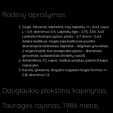
Radinių aprašymas
Segė, žalvarinė, laiptelinė, trijų laiptelių. H – 6,43, įvijos
L – 4,9, skersmuo 0,6. Laiptelių ilgis – 3,75, 3,63, 3,45.
Lankelis trikampio pjūvio, plotis – 0,7, storis – 0,43.
Adata neišlikusi. Segės įvija kraštuose puošta
skersiniais brūkšneliais, laipteliai – išilginiais grioveliais,
o segės kojelė, kuri pusapvalio pjūvio – skersiniais
grioveliais, sudarančiais žiedelių įvaizdį.
Antsmilkinis, (?), įvijinis. Visiškai sunykęs, paimti iš kapo
nepavyko.
Karolis, gintarinis, dvigubo nupjauto kūgio formos. H –
0,8, skersmuo 1,2.
Dauglaukio plokštinis kapinynas,
Tauragės rajonas, 1986 metai,