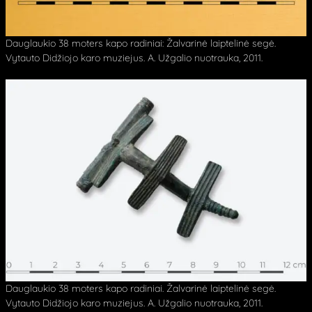
Dauglaukio 38 moters kapo radiniai: Žalvarinė laiptelinė segė.
Vytauto Didžiojo karo muziejus. A. Užgalio nuotrauka, 2011.
Dauglaukio 38 moters kapo radiniai. Žalvarinė laiptelinė segė.
Vytauto Didžiojo karo muziejus. A. Užgalio nuotrauka, 2011.