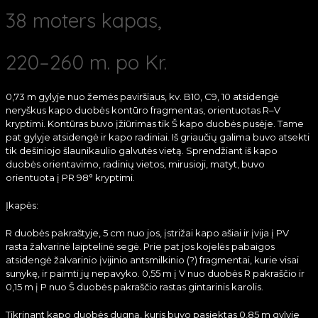
38 moters kapas,
220–260 m. po Kr.
0,73 m gylyje nuo žemės paviršiaus, kv. B10, C9, 10 atsidengė
neryškus kapo duobės kontūro fragmentas, orientuotas R–V
kryptimi. Kontūras buvo įžiūrimas tik Š kapo duobės pusėje. Tame
pat gylyje atsidengė ir kapo radiniai. Iš griaučių galima buvo atsekti
tik dešiniojo šlaunikaulio galvutės vietą. Sprendžiant iš kapo
duobės orientavimo, radinių vietos, mirusioji, matyt, buvo
orientuota į PR 98° kryptimi.
Įkapės:
R duobės pakraštyje, 5 cm nuo jos, įstrižai kapo ašiai ir įvija į PV
rasta žalvarinė laiptelinė segė. Prie pat jos kojelės pabaigos
atsidengė žalvarinio įvijinio antsmilkinio (?) fragmentai, kurie visai
sunykę, ir paimti jų nepavyko. 0,55 m į V nuo duobės R pakraščio ir
0,15 m į P nuo Š duobės pakraščio rastas gintarinis karolis.
Tikrinant kapo duobės dugną, kuris buvo pasiektas 0,85 m gylyje