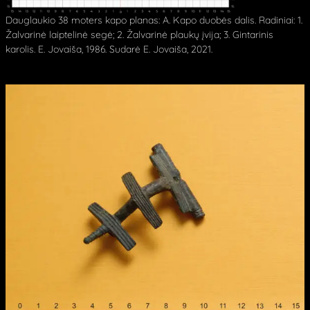
Dauglaukio 38 moters kapo planas: A. Kapo duobės dalis. Radiniai: 1.
Žalvarinė laiptelinė segė; 2. Žalvarinė plaukų įvija; 3. Gintarinis
karolis. E. Jovaiša, 1986. Sudarė E. Jovaiša, 2021.