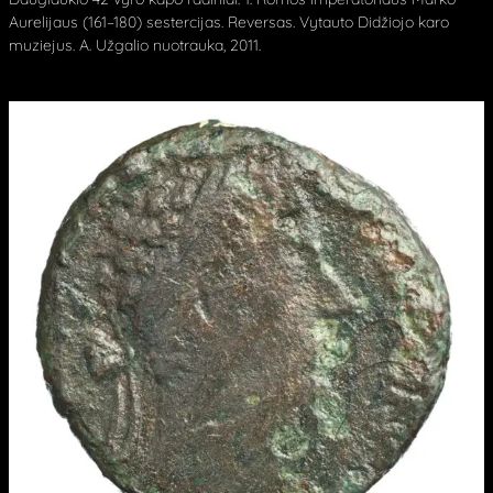
Aurelijaus (161–180) sestercijas. Reversas. Vytauto Didžiojo karo
muziejus. A. Užgalio nuotrauka, 2011.