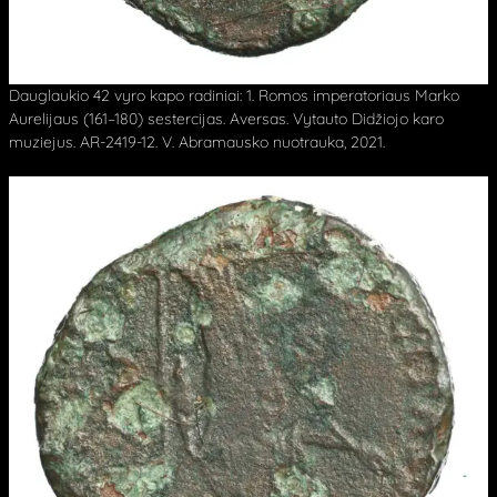
Dauglaukio 42 vyro kapo radiniai: 1. Romos imperatoriaus Marko
Aurelijaus (161–180) sestercijas. Aversas. Vytauto Didžiojo karo
muziejus. AR-2419-12. V. Abramausko nuotrauka, 2021.