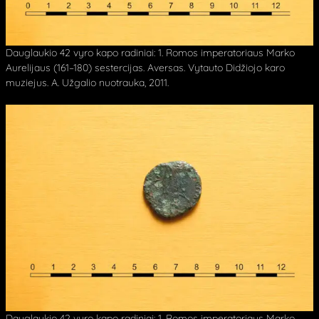
Dauglaukio 42 vyro kapo radiniai: 1. Romos imperatoriaus Marko
Aurelijaus (161–180) sestercijas. Aversas. Vytauto Didžiojo karo
muziejus. A. Užgalio nuotrauka, 2011.
Dauglaukio 42 vyro kapo radiniai: 1. Romos imperatoriaus Marko