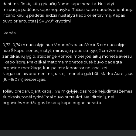
dantimis. Jokių kitų griaučių šiame kape nerasta. Nustatyti
mirusiojo padėties kape nepavyko. Tačiau kapo duobės orientacija
ir žandikaulių padėtis leidžia nustatyti kapo orientavimą. Kapas
buvo orientuotas į ŠV 279° kryptimi.
Įkapės:
0,72–0,74 m nuotolyje nuo V duobės pakraščio ir 3 cm nuotolyje
nuo Š kapo sienos, matyt, mirusiojo peties srityje, 2 cm žemiau
žandikaulių lygio, atsidengė Romos imperijos laikų moneta aversu
į kapo išorę. Praktiškai matoma monetos pusė buvo padegta
organine medžiaga, kuri paimta laboratorinei analizei.
Negalutiniais duomenimis, rastoji moneta gali būti Marko Aurelijaus
(161–180 m) sestercijas.
Toliau preparuojant kapą, 1,78 m gylyje, pasirodė nejudintas žemės
sluoksnis, todėl tyrinėjimai buvo nutraukti. Nei dirbinių, nei
organinės medžiagos liekanų kapo dugne nerasta.