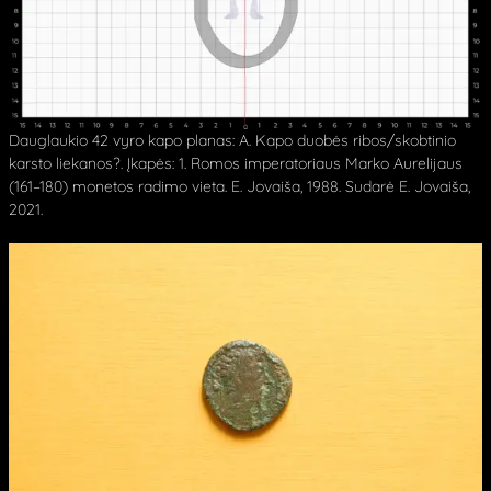
Dauglaukio 42 vyro kapo planas: A. Kapo duobės ribos/skobtinio
karsto liekanos?. Įkapės: 1. Romos imperatoriaus Marko Aurelijaus
(161–180) monetos radimo vieta. E. Jovaiša, 1988. Sudarė E. Jovaiša,
2021.