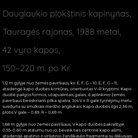
Dauglaukio plokštinis kapinynas,
Tauragės rajonas, 1988 metai,
42 vyro kapas,
150–220 m. po Kr.
1,12 m gylyje nuo žemės paviršiaus, kv. E, F, G – 10, E, F, G – 11,
atsidengė kapo duobės kontūras, orientuotas V–R kryptimi. Kapo
duobė pailgos formos, užapvalintais galais, iš aplinkinio žemės
paviršiaus besiskirianti pilka spalva. Jos V ir R gale tyrinėjimų metu
susidurta su smulkiais medžio angliukais. Kapo duobės ilgis 2,36 m,
plotis V gale – 0,69, R – 0,69 m.
1,68 m gylyje nuo žemės paviršiaus, V kapo duobės pakraštyje,
0,55–0,60 m atstumu nuo jo, beveik ties centrine kapo ašimi,
atsidengė apatinio ir viršutinio žandikaulio fragmentai su išlikusiais