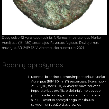
Dauglaukio 42 vyro kapo radiniai: 1. Romos imperatoriaus Marko
Aurelijaus (161–180) sestercijas. Reversas. Vytauto Didžiojo karo
muziejus. AR-2419-12. V. Abramausko nuotrauka, 2021.
Radinių aprašymas
Moneta, bronzinė. Romos imperatoriaus Marko
Aurelijaus (161–180 m.) (?) sestercijas. Skersmuo –
2,96´2,86, storis – 0,36. Averse pavaizduotas
imperatoriaus profilis, o dešiniajame apvade
įžiūrima eilė raidžių, kurias identifikuoti gana
sunku. Reverso aprašyti negalima (lauko
sąlygomis): jis pažeistas erozijos.