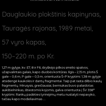
Dauglaukio plokštinis kapinynas,
Tauragės rajonas, 1989 metai,
57 vyro kapas,
150–220 m. po Kr.
1,27 m gylyje, kv. E7, 8 ir F6, išryškėjo pilkos smėlio spalvos,
užapvalintais galais, kapo duobės kontūras. Ilgis – 2,15 m, plotis Š
gale – 0,6 m, P gale – 0,5 m, orientuota Š–P kryptimi. 1,38 m gylyje
atsidengė kaukolės ir dantų fragmentai. Taip pat rasta dilbio kaulų
fragmentų. Mirusysis, greičiausiai, berniukas buvo palaidotas
aukštielninkas, ištiestomis kojomis, galva orientuota į ŠV 358°
kryptimi. Rankų padėties tyrinėjimų metu nustatyti nepavyko,
tačiau kapo modeliavimas ….