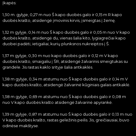
Įkapės:
1,30 m. gylyje, 0,27 m nuo Š kapo duobės galo ir 0,15 m R kapo
duobės krašto, atsidengė įmovinis kirvis, įsmeigtas į žemę.
1,32 m gylyje, 0,14 m nuo Š kapo duobės galo ir 0,05 m nuo V kapo
duobės krašto, atsidengė du, vienas šalia kito, lygiagrečiai kapo
duobei padėti, ietigaliai, kurių plunksnos nukreiptos į Š.
1,37 m gylyje, 0,30 m nuo kapo duobės galo ir 0,12 m V kapo
duobės krašto, smaigaliu į ŠR, atsidengė žalvarinis smeigtukas su
grandele. Jis rastas kaklo srityje šalia antkaklės.
1,38 m gylyje, 0,34 m atstumu nuo Š kapo duobės galo ir 0,14 m V
kapo duobės krašto, atsidengė žalvarinė kūginiais galais antkaklė.
1,38 m gylyje, 0,69 m atstumu nuo Š kapo duobės galo ir 0,08 m
nuo V kapo duobės krašto atsidengė žalvarinė apyrankė.
1,39 m gylyje, 0,87 m atstumu nuo Š kapo duobės galo ir 0,13 m nuo
V kapo duobės krašto, rastas geležinis peilis. Jis, greičiausiai, buvo
odinėse makštyse.