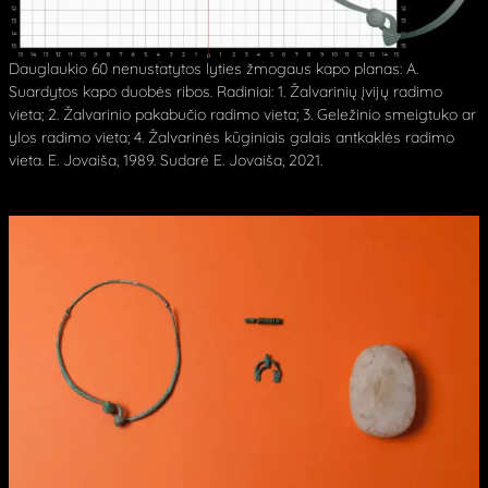
Dauglaukio 60 nenustatytos lyties žmogaus kapo planas: A.
Suardytos kapo duobės ribos. Radiniai: 1. Žalvarinių įvijų radimo
vieta; 2. Žalvarinio pakabučio radimo vieta; 3. Geležinio smeigtuko ar
ylos radimo vieta; 4. Žalvarinės kūginiais galais antkaklės radimo
vieta. E. Jovaiša, 1989. Sudarė E. Jovaiša, 2021.