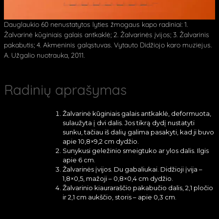
Dauglaukio 60 nenustatytos lyties žmogaus kapo radiniai: 1.
Žalvarinė kūginiais galais antkaklė; 2. Žalvarinės įvijos; 3. Žalvarinis
pakabutis; 4. Akmeninis galąstuvas. Vytauto Didžiojo karo muziejus.
A. Užgalio nuotrauka, 2011.
Radinių aprašymas
Žalvarinė kūginiais galais antkaklė, deformuota,
sulaužyta į dvi dalis. Jos tikrą dydį nustatyti
sunku, tačiau iš dalių galima pasakyti, kad ji buvo
apie 10,8×9,2 cm dydžio.
Sunykusi geležinio smeigtuko ar ylos dalis. Ilgis
apie 6 cm.
Žalvarinės įvijos. Du gabaliukai. Didžioji įvija –
1,8×0,5, mažoji – 0,8×0,4 cm dydžio.
Žalvarinio kiauraraščio pakabučio dalis, 2,1 pločio
ir 2,1 cm aukščio, storis – apie 0,3 cm.