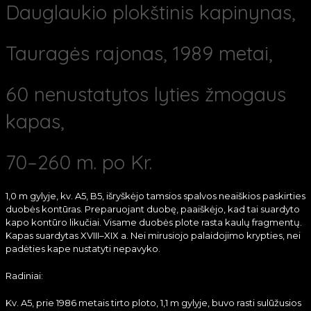
Dauglaukio plokštinis kapinynas,
Tauragės rajonas, 1989 metai,
60 nenustatytos lyties žmogaus
kapas,
70–260 m. po Kr.
1,0 m gylyje, kv. A5, B5, išryškėjo tamsios spalvos neaiškios paskirties
duobės kontūras. Preparuojant duobę, paaiškėjo, kad tai suardyto
kapo kontūro likučiai. Visame duobės plote rasta kaulų fragmentų.
Kapas suardytas XVIII–XIX a. Nei mirusiojo palaidojimo krypties, nei
padėties kape nustatyti nepavyko.
Radiniai:
Kv. A5, prie 1986 metais tirto ploto, 1,1 m gylyje, buvo rasti sulūžusios