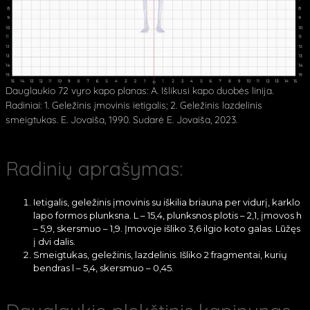
Dauglaukio 72 vyro kapo planas: A. Išlikusi kapo duobės linija.
Radiniai: 1. Geležinis įmovinis ietigalis; 2. Geležinis lazdelinis
smeigtukas. E. Jovaiša, 1990. Sudarė E. Jovaiša, 2023.
Radinių aprašymas:
Ietigalis, geležinis įmovinis su iškilia briauna per vidurį, karklo
lapo formos plunksna. L – 15,4, plunksnos plotis – 2,1, įmovos h
– 5,9, skersmuo – 1,9. Įmovoje išliko 3,6 ilgio koto galas. Lūžęs
į dvi dalis.
Smeigtukas, geležinis, lazdelinis. Išliko 2 fragmentai, kurių
bendras l – 5,4, skersmuo – 0,45.