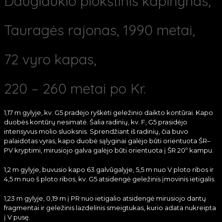
Dauglaukio plokštinis kapinynas,
Tauragės rajonas, 1990 metai,
72 vyro kapas,
220 – 260 metai po Kr.
1,17 m gylyje, kv. G5 pradėjo ryškėti geležinio daikto kontūrai. Kapo
duobės kontūrų nesimatė. Šalia radinių, kv. F, G5 prasidėjo
intensyvus molio sluoksnis. Sprendžiant iš radinių, čia buvo
palaidotas vyras, kapo duobė sąlyginai galėjo būti orientuota ŠR–
PV kryptimi, mirusiojo galva galėjo būti orientuota į ŠR 20º kampu.
1,2 m gylyje, buvusio kapo 63 galvūgalyje, 5,5 m nuo V ploto ribos ir
4,5 m nuo š ploto ribos, kv. G5 atsidengė geležinis įmovinis ietigalis.
1,23 m gylyje, 0,19 m į PR nuo ietigalio atsidengė mirusiojo dantų
fragmentai ir geležinis lazdelinis smeigtukas, kurio adata nukreipta
į V pusę.