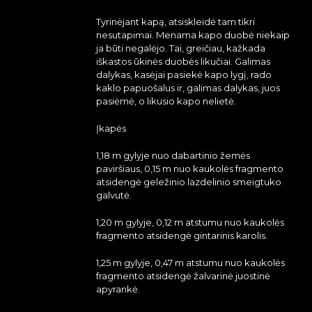
Tyrinėjant kapą, atsiskleidė tam tikri
nesutapimai. Menama kapo duobė niekaip
ja būti negalėjo. Tai, greičiau, kažkada
iškastos ūkinės duobės likučiai. Galimas
dalykas, kasėjai pasiekė kapo lygį, rado
kaklo papuošalus ir, galimas dalykas, juos
pasiėmė, o likusio kapo nelietė.
Įkapės
1,18 m gylyje nuo dabartinio žemės
paviršiaus, 0,15 m nuo kaukolės fragmento
atsidengė geležinio lazdelinio smeigtuko
galvutė.
1,20 m gylyje, 0,12 m atstumu nuo kaukolės
fragmento atsidengė gintarinis karolis.
1,25 m gylyje, 0,47 m atstumu nuo kaukolės
fragmento atsidengė žalvarinė juostinė
apyrankė.