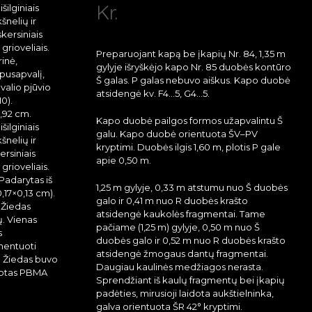
Kr.
ilginiais
šnelių ir
skersiniais
 grioveliais.
Preparuojant kapą be įkapių Nr. 84, 1,35 m
rinė,
gylyje išryškėjo kapo Nr. 85 duobės kontūro
 pusapvalį,
Š galas. P galas nebuvo aiškus. Kapo duobė
valio pjūvio
atsidengė kv. F4…5, G4…5.
10).
,92 cm.
Kapo duobė pailgos formos užapvalintu Š
ilginiais
galu. Kapo duobė orientuota ŠV–PV
šnelių ir
kryptimi. Duobės ilgis 1,60 m, plotis P gale
ersiniais
apie 0,50 m.
 grioveliais.
. Padarytas iš
1,25 m gylyje, 0,33 m atstumu nuo Š duobės
,17×0,13 cm).
galo ir 0,41 m nuo R duobės krašto
 Žiedas
atsidengė kaukolės fragmentai. Tame
ų. Vienas
pačiame (1,25 m) gylyje, 0,50 m nuo Š
s
duobės galo ir 0,52 m nuo R duobės krašto
mentuoti
atsidengė žmogaus dantų fragmentai.
s. Žiedas buvo
Daugiau kaulinės medžiagos nerasta.
ijuotas PBMA
Sprendžiant iš kaulų fragmentų bei įkapių
padėties, mirusioji laidota aukštielninka,
galva orientuota ŠR 42° kryptimi.