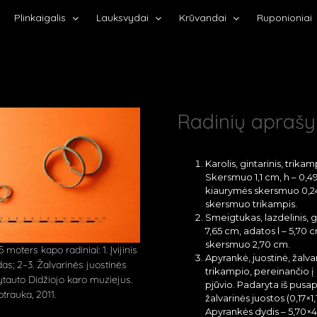
Plinkaigalis
Lauksvydai
Krūvandai
Ruponioniai
Radinių apraš
Karolis, gintarinis, trikam
Skersmuo 1,1 cm, h – 0,4
kiaurymės skersmuo 0,2
skersmuo trikampis.
Smeigtukas, lazdelinis, ge
7,65 cm, adatos l – 5,70 
skersmuo 2,70 cm.
moters kapo radiniai: 1. Įvijinis
Apyrankė, juostinė, žalva
das; 2–3. Žalvarinės juostinės
trikampio, pereinančio į
tauto Didžiojo karo muziejus.
pjūvio. Padaryta iš pusap
trauka, 2011.
žalvarinės juostos (0,17×1
Apyrankės dydis – 5,70×4