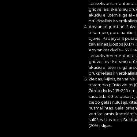
Lankelis ornamentuotas iš
grioveliais, skersinių brūk
akučių eilutėmis, galai – 
brūkšneliais ir vertikaliais
Apyrankė, juostinė, žalva
trikampio, pereinančio į
pjūvio. Padaryta iš pusap
žalvarinės juostos (0,17×1,
Apyrankės dydis – 5,70×4
Lankelis ornamentuotas iš
grioveliais, skersinių brūk
akučių eilutėmis, galai sk
brūkšneliais ir vertikaliais
Žiedas, įvijinis, žalvarinis
trikampio pjūvio vielos (0
Žiedo dydis 2,15×2,10 cm.
susideda iš 3 su puse įvij
žiedo galas nulūžęs, kita
nusmailintas. Galai orna
vertikaliomis įkartėlėmi
sulūžęs į tris dalis. Sukl
(20%) klijais.