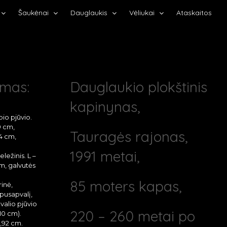
Šaukėnai
Dauglaukis
Vėliukai
Ataskaitos
ymas:
Dauglaukio plokštinis
kapinynas,
pio pjūvio.
9 cm,
Tauragės rajonas,
4 cm,
1991 metai,
ležinis. L –
cm, galvutės
85 moters kapas,
rinė,
 pusapvalį,
valio pjūvio
220 – 260 metai po
,10 cm).
,92 cm.