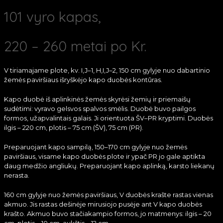
101 vyro kapas,
220 – 260 metai po Kr.
V tiriamajame plote, kv. I,J–1, H,I,J–2, 150 cm gylyje nuo dabartinio
žemės paviršiaus išryškėjo kapo duobės kontūras.
Kapo duobė iš aplinkinės žemės skyrėsi žemių ir priemaišų
sudėtimi: vyravo gelsvos spalvos smėlis. Duobė buvo pailgos
formos, užapvalintais galais. Ji orientuota ŠV–PR kryptimi. Duobės
ilgis – 220 cm, plotis – 75 cm (ŠV), 75 cm (PR).
Preparuojant kapo sampilą, 150–170 cm gylyje nuo žemės
paviršiaus, visame kapo duobės plote ir ypač PR jo gale aptikta
daug medžio angliukų. Preparuojant kapo aplinką, karsto liekanų
nerasta.
160 cm gylyje nuo žemės paviršiaus, V duobės krašte rastas vienas
akmuo. Jis rastas dešinėje mirusiojo pusėje ant V kapo duobės
krašto. Akmuo buvo stačiakampio formos, jo matmenys: ilgis – 20