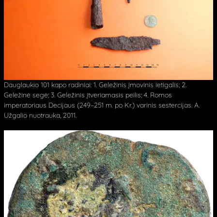
Dauglaukio 101 kapo radiniai: 1. Geležinis įmovinis ietigalis; 2.
Geležinė segė; 3. Geležinis įtveriamasis peilis; 4. Romos
imperatoriaus Decijaus (249–251 m. po Kr.) varinis sestercijas. A.
Užgalio nuotrauka, 2011.