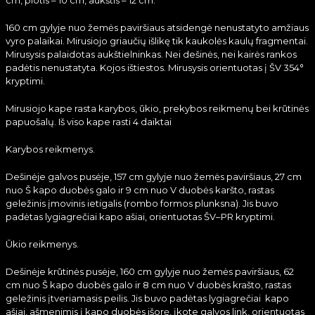
cm, plotis – 10 cm, aukštis – 12 cm.
160 cm gylyje nuo žemės paviršiaus atsidengė nenustatyto amžiaus
vyro palaikai. Mirusiojo griaučių išlikę tik kaukolės kaulų fragmentai.
Mirusysis palaidotas aukštielninkas. Nei dešinės, nei kairės rankos
padėtis nenustatyta. Kojos ištiestos. Mirusysis orientuotas į ŠV 354°
kryptimi.
Mirusiojo kape rasta karybos, ūkio, prekybos reikmenų bei krūtinės
papuošalų. Iš viso kape rasti 4 daiktai
Karybos reikmenys.
Dešinėje galvos pusėje, 157 cm gylyje nuo žemės paviršiaus, 27 cm
nuo Š kapo duobės galo ir 9 cm nuo V duobės karšto, rastas
geležinis įmovinis ietigalis (rombo formos plunksna). Jis buvo
padėtas lygiagrečiai kapo ašiai, orientuotas ŠV–PR kryptimi.
Ūkio reikmenys.
Dešinėje krūtinės pusėje, 160 cm gylyje nuo žemės paviršiaus, 62
cm nuo Š kapo duobės galo ir 8 cm nuo V duobės krašto, rastas
geležinis įtveriamasis peilis. Jis buvo padėtas lygiagrečiai kapo
ašiai, ašmenimis į kapo duobės išorę, įkote galvos link, orientuotas