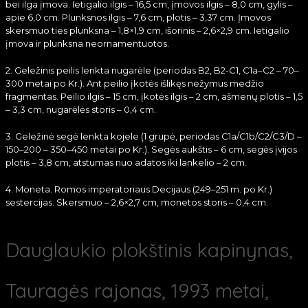
bei ilga įmova. Ietigalio ilgis – 16,5 cm, įmovos ilgis – 8,0 cm, gylis –
apie 6,0 cm. Plunksnos ilgis – 7,6 cm, plotis – 3,37 cm. Įmovos
skersmuo ties plunksna – 1,8×1,9 cm, išorinis – 2,6×2,9 cm. Ietigalio
įmova ir plunksna neornamentuotos.
2. Geležinis peilis lenkta nugarėle (periodas B2, B2-C1, C1a–C2 – 70–
300 metai po Kr.). Ant peilio įkotės išlikęs nežymus medžio
fragmentas. Peilio ilgis – 15 cm, įkotės ilgis – 2 cm, ašmenų plotis – 1,5
– 3,3 cm, nugarėlės storis – 0,4 cm.
3. Geležinė segė lenkta kojele (1 grupė, periodas C1a/C1b/C2/C3/D –
150–200 – 350–450 metai po Kr.). Segės aukštis – 6 cm, segės įvijos
plotis – 3,8 cm, atstumas nuo adatos iki lankelio – 2 cm.
4. Moneta. Romos imperatoriaus Decijaus (249–251 m. po Kr.)
sestercijas. Skersmuo – 2,6×2,7 cm, monetos storis – 0,4 cm.
Dauglaukio plokštinis kapinynas,
Tauragės rajonas, 1993 metai,