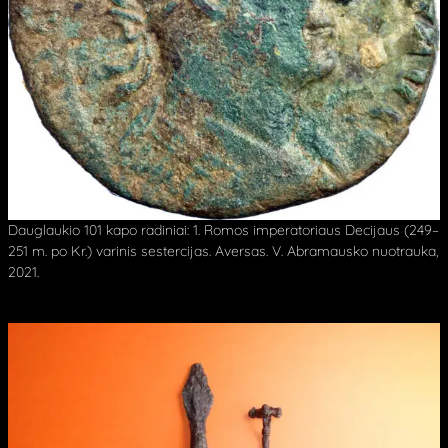
Dauglaukio 101 kapo radiniai: 1. Romos imperatoriaus Decijaus (249–
251 m. po Kr.) varinis sestercijas. Aversas. V. Abramausko nuotrauka,
2021.