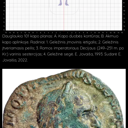
Dauglaukio 101 kapo planas: A. Kapo duobės kontūras; B. Akmuo
kapo aplinkoje. Radiniai: 1. Geležinis įmovinis ietigalis; 2. Geležinis
įtveriamasis peilis; 3. Romos imperatoriaus Decijaus (249–251 m. po
Kr.) varinis sestercijas; 4. Geležinė segė. E. Jovaiša, 1993. Sudarė E.
Jovaiša, 2022.