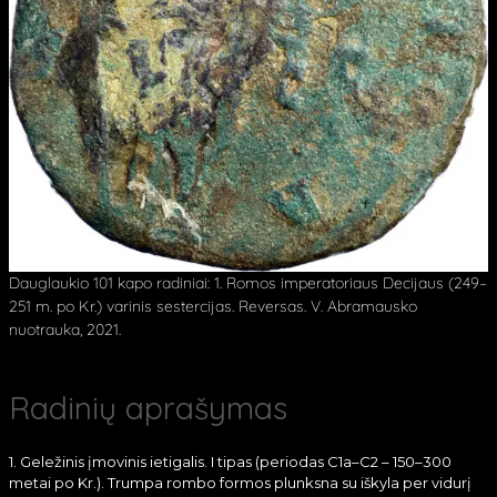
Dauglaukio 101 kapo radiniai: 1. Romos imperatoriaus Decijaus (249–
251 m. po Kr.) varinis sestercijas. Reversas. V. Abramausko
nuotrauka, 2021.
Radinių aprašymas
1. Geležinis įmovinis ietigalis. I tipas (periodas C1a–C2 – 150–300
metai po Kr.). Trumpa rombo formos plunksna su iškyla per vidurį