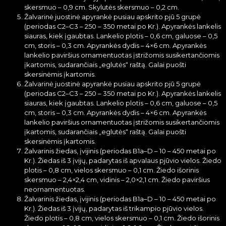
skersmuo – 0,9 cm. Skylutės skersmuo – 0,2 cm.
Žalvarinė juostinė apyrankė pusiau apskrito pjū 5 grupė
(periodas C2–C3 – 250 – 350 metai po Kr.). Apyrankės lankelis
siauras, kiek įgaubtas. Lankelio plotis – 0,6 cm, galuose – 0,5
cm, storis – 0,3 cm. Apyrankės dydis – 4×6 cm. Apyrankės
lankelio paviršius ornamentuotas įstrižomis susikertančiomis
įkartomis, sudarančiais „eglutės“ raštą. Galai puošti
skersinėmis įkartomis.
Žalvarinė juostinė apyrankė pusiau apskrito pjū 5 grupė
(periodas C2–C3 – 250 – 350 metai po Kr.). Apyrankės lankelis
siauras, kiek įgaubtas. Lankelio plotis – 0,6 cm, galuose – 0,5
cm, storis – 0,3 cm. Apyrankės dydis – 4×6 cm. Apyrankės
lankelio paviršius ornamentuotas įstrižomis susikertančiomis
įkartomis, sudarančiais „eglutės“ raštą. Galai puošti
skersinėmis įkartomis.
Žalvarinis žiedas, įvijinis (periodas B1a–D – 10 – 450 metai po
Kr.). Žiedas iš 3 įvijų, padarytas iš apvalaus pjūvio vielos. Žiedo
plotis – 0,8 cm, vielos skersmuo – 0,1 cm. Žiedo išorinis
skersmuo – 2,4×2,4 cm, vidinis – 2,0×2,1 cm. Žiedo paviršius
neornamentuotas.
Žalvarinis žiedas, įvijinis (periodas B1a–D – 10 – 450 metai po
Kr.). Žiedas iš 3 įvijų, padarytas iš trikampio pjūvio vielos.
Žiedo plotis – 0,8 cm, vielos skersmuo – 0,1 cm. Žiedo išorinis