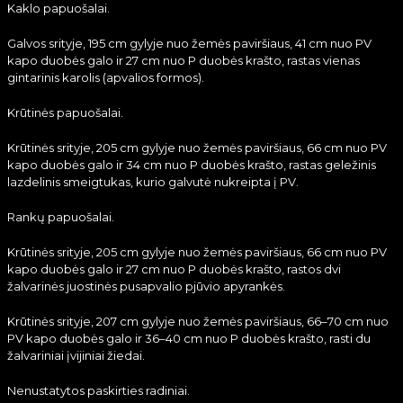
Kaklo papuošalai.
Galvos srityje, 195 cm gylyje nuo žemės paviršiaus, 41 cm nuo PV
kapo duobės galo ir 27 cm nuo P duobės krašto, rastas vienas
gintarinis karolis (apvalios formos).
Krūtinės papuošalai.
Krūtinės srityje, 205 cm gylyje nuo žemės paviršiaus, 66 cm nuo PV
kapo duobės galo ir 34 cm nuo P duobės krašto, rastas geležinis
lazdelinis smeigtukas, kurio galvutė nukreipta į PV.
Rankų papuošalai.
Krūtinės srityje, 205 cm gylyje nuo žemės paviršiaus, 66 cm nuo PV
kapo duobės galo ir 27 cm nuo P duobės krašto, rastos dvi
žalvarinės juostinės pusapvalio pjūvio apyrankės.
Krūtinės srityje, 207 cm gylyje nuo žemės paviršiaus, 66–70 cm nuo
PV kapo duobės galo ir 36–40 cm nuo P duobės krašto, rasti du
žalvariniai įvijiniai žiedai.
Nenustatytos paskirties radiniai.