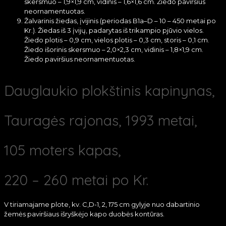
skersmuo – 1,9×1,9 cm, vidinis – 1,6×1,6 cm. Žiedo paviršius
neornamentuotas.
Žalvarinis žiedas, įvijinis (periodas B1a–D – 10 – 450 metai po
Kr.). Žiedas iš 3 įvijų, padarytas iš trikampio pjūvio vielos.
Žiedo plotis – 0,9 cm, vielos plotis – 0,3 cm, storis – 0,1 cm.
Žiedo išorinis skersmuo – 2,0×2,3 cm, vidinis – 1,8×1,9 cm.
Žiedo paviršius neornamentuotas.
Dauglaukio plokštinis kapinynas,
Tauragės rajonas, 1993 metai,
105 moters kapas,
220 – 260 metai po Kr.
V tiriamajame plote, kv. C,D-1, 2, 175 cm gylyje nuo dabartinio
žemės paviršiaus išryškėjo kapo duobės kontūras.