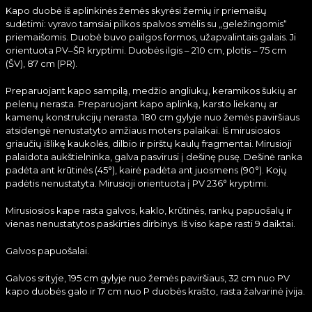
Kapo duobė iš aplinkinės žemės skyrėsi žemių ir priemaišų
sudėtimi: vyravo tamsiai pilkos spalvos smėlis su „geležingomis“
priemaišomis. Duobė buvo pailgos formos, užapvalintais galais. Ji
orientuota PV–ŠR kryptimi. Duobės ilgis – 210 cm, plotis – 75 cm
(ŠV), 87 cm (PR).
Preparuojant kapo sampilą, medžio angliukų, keramikos šukių ar
pelenų nerasta. Preparuojant kapo aplinką, karsto liekanų ar
kamenų konstrukcijų nerasta. 180 cm gylyje nuo žemės paviršiaus
atsidengė nenustatyto amžiaus moters palaikai. Iš mirusiosios
griaučių išlikę kaukolės, dilbio ir pirštų kaulų fragmentai. Mirusioji
palaidota aukštielninka, galva pasvirusi į dešinę pusę. Dešinė ranka
padėta ant krūtinės (45°), kairė padėta ant juosmens (90°). Kojų
padėtis nenustatyta. Mirusioji orientuota į PV 236° kryptimi.
Mirusiosios kape rasta galvos, kaklo, krūtinės, rankų papuošalų ir
vienas nenustatytos paskirties dirbinys. Iš viso kape rasti 9 daiktai.
Galvos papuošalai.
Galvos srityje, 195 cm gylyje nuo žemės paviršiaus, 32 cm nuo PV
kapo duobės galo ir 17 cm nuo P duobės krašto, rasta žalvarinė įvija.