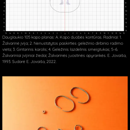
Dauglaukio 105 kapo planas: A. Kapo duobės kontūras. Radiniai: 1.
Žalvarinė įvija; 2. Nenustatytos paskirties geležinio dirbinio radimo
vieta; 3. Gintarinis karolis; 4. Geležinis lazdelinis smeigtukas; 5–6.
Žalvariniai įvijiniai žiedai; Žalvarinės juostinės apyrankės. E. Jovaiša,
1993. Sudarė E. Jovaiša, 2022.