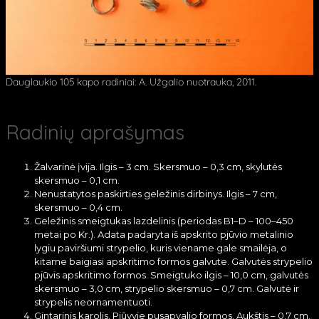
Dauglaukio 105 kapo radiniai: A. Užgalio nuotrauka, 2011.
Radinių aprašymas
Žalvarinė įvija. Ilgis – 3 cm. Skersmuo – 0,3 cm, skylutės
skersmuo – 0,1 cm.
Nenustatytos paskirties geležinis dirbinys. Ilgis – 7 cm,
skersmuo – 0,4 cm.
Geležinis smeigtukas lazdelinis (periodas B1–D – 100–450
metai po Kr.). Adata padaryta iš apskrito pjūvio metalinio
lygiu paviršiumi strypelio, kuris viename gale smailėja, o
kitame baigiasi apskritimo formos galvute. Galvutės strypelio
pjūvis apskritimo formos. Smeigtuko ilgis – 10,0 cm, galvutės
skersmuo – 3,0 cm, strypelio skersmuo – 0,7 cm. Galvutė ir
strypelis neornamentuoti.
Gintarinis karolis. Pjūvyje pusapvalio formos. Aukštis – 0,7 cm,