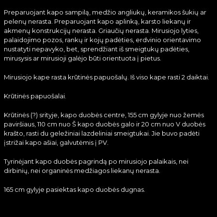
Preparuojant kapo sampilą, medžio angliukų, keramikos šukių ar
pelenų nerasta. Preparuojant kapo aplinką, karsto liekanų ir
akmenų konstrukcijų nerasta. Griaučių nerasta. Mirusiojo lyties,
palaidojimo pozos, rankų ir kojų padėties, erdvinio orientavimo
nustatyti nepavyko, bet, sprendžiant iš smeigtukų padėties,
mirusysis ar mirusioji galėjo būti orientuota į pietus.
Mirusiojo kape rasta krūtinės papuošalų. Iš viso kape rasti 2 daiktai.
Krūtinės papuošalai.
Krūtinės (?) srityje, kapo duobės centre, 155 cm gylyje nuo žemės
paviršiaus, 110 cm nuo Š kapo duobės galo ir 20 cm nuo V duobės
krašto, rasti du geležiniai lazdeliniai smeigtukai. Jie buvo padėti
įstrižai kapo ašiai, galvutėmis į PV.
Tyrinėjant kapo duobės pagrindą po mirusiojo palaikais, nei
dirbinių, nei organinės medžiagos liekanų nerasta.
165 cm gylyje pasiektas kapo duobės dugnas.