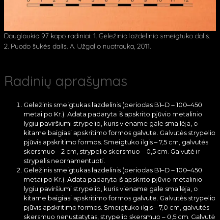
Dauglaukio 97 kapo radiniai: 1. Geležinio lazdelinio smeigtuko dalis;
2. Puodo šukės dalis. A. Užgalio nuotrauka, 2011.
Radinių aprašymas
Geležinis smeigtukas lazdelinis (periodas B1–D – 100–450
metai po Kr.). Adata padaryta iš apskrito pjūvio metalinio
lygiu paviršiumi strypelio, kuris viename gale smailėja, o
kitame baigiasi apskritimo formos galvute. Galvutės strypelio
pjūvis apskritimo formos. Smeigtuko ilgis – 7,5 cm, galvutės
skersmuo – 2 cm, strypelio skersmuo – 0,5 cm. Galvutė ir
strypelis neornamentuoti.
Geležinis smeigtukas lazdelinis (periodas B1–D – 100–450
metai po Kr.). Adata padaryta iš apskrito pjūvio metalinio
lygiu paviršiumi strypelio, kuris viename gale smailėja, o
kitame baigiasi apskritimo formos galvute. Galvutės strypelio
pjūvis apskritimo formos. Smeigtuko ilgis – 7,0 cm, galvutės
skersmuo nenustatytas, strypelio skersmuo – 0,5 cm. Galvutė