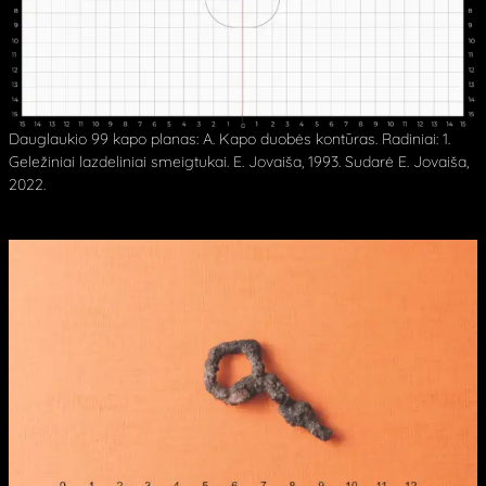
Dauglaukio 99 kapo planas: A. Kapo duobės kontūras. Radiniai: 1.
Geležiniai lazdeliniai smeigtukai. E. Jovaiša, 1993. Sudarė E. Jovaiša,
2022.