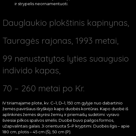
ir strypelis neornamentuoti.
Dauglaukio plokštinis kapinynas,
Tauragės rajonas, 1993 metai,
99 nenustatytos lyties suaugusio
individo kapas,
70 – 260 metai po Kr.
IV tiriamajame plote, kv. C–1, D–1, 150 cm gylyje nuo dabartinio
žemės paviršiaus išryškėjo kapo duobės kontūras. Kapo duobė iš
aplinkinės žemės skyrėsi žemių ir priemaišų sudėtimi: vyravo
šviesiai pilkos spalvos smėlis. Duobė buvo pailgos formos,
užapvalintais galais. Ji orientuota Š–P kryptimi. Duobės ilgis – apie
180 cm, plotis – 45 cm (Š), 50 cm (P).