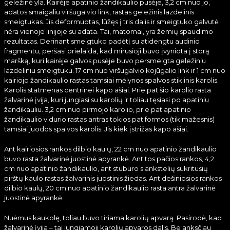
geležinė yla. Kairėje apatinio žandikaulio pusėje, 3,2 cm nuo jo,
adatos smaigaliu viršugalvio link, rastas geležinis lazdelinis
smeigtukas. Jis deformuotas, lūžęs į tris dalis ir smeigtuko galvutė
nėra vienoje linijoje su adata. Tai, matomai, yra žemių spaudimo
rezultatas. Derinant smeigtuko padėtį su atidengtu audinio
fragmentu, peršasi prielaida, kad mirusioji buvo įvyniota į storą
maršką, kuri kairėje galvos pusėje buvo persmeigta geležiniu
lazdeliniu smeigtuku. 17 cm nuo viršugalvio kojūgalio link ir 1 cm nuo
kairiojo žandikaulio rastas tamsiai mėlynos spalvos stiklinis karolis.
Karolis statmenas centrinei kapo ašiai. Prie pat šio karolio rasta
žalvarinė įvija, kuri jungiasi su karolių ir toliau tęsiasi po apatiniu
žandikauliu. 3,2 cm nuo pirmojo karolio, prie pat apatinio
žandikaulio vidurio rastas antras tokios pat formos (tik mažesnis)
tamsiai juodos spalvos karolis. Jis kiek įstrižas kapo ašiai.
Ant kairiosios rankos dilbio kaulų, 22 cm nuo apatinio žandikaulio
buvo rasta žalvarinė juostinė apyrankė. Ant tos pačios rankos, 4,2
cm nuo apatinio žandikaulio, ant stuburo slankstelių sukritusių
pirštų kaulo rastas žalvarinis juostinis žiedas. Ant dešiniosios rankos
dilbio kaulų, 20 cm nuo apatinio žandikaulio rasta antra žalvarinė
juostinė apyrankė.
Nuėmus kaukolę, toliau buvo tiriama karolių apvarą. Pasirodė, kad
žalvarinė įvija – tai jungiamoji karolių apvaros dalis. Be anksčiau