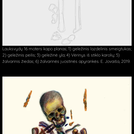
Lauksvydų 16 moters kapo planas; 1) geležinis lazdelinis smeigtukas;
2) geležinis peilis; 3) geležinė yla; 4) Vėrinys iš stiklo karolių; 5)
žalvarinis žiedas; 6) žalvarinės juostinės apyrankės. E. Jovaiša, 2019.