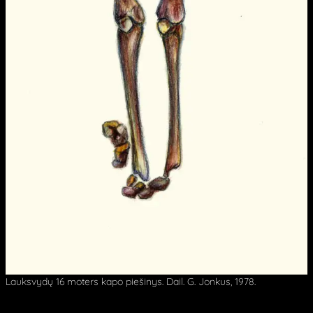
Lauksvydų 16 moters kapo piešinys. Dail. G. Jonkus, 1978.