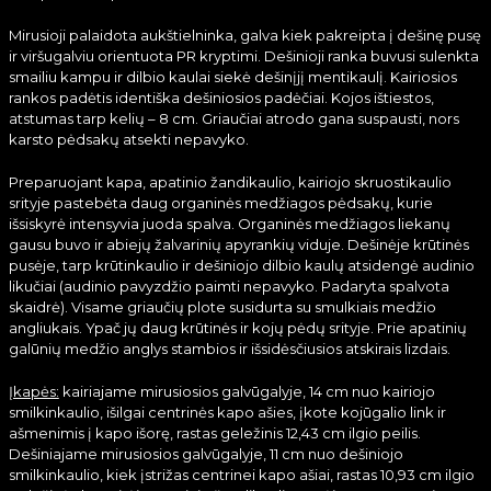
Mirusioji palaidota aukštielninka, galva kiek pakreipta į dešinę pusę
ir viršugalviu orientuota PR kryptimi. Dešinioji ranka buvusi sulenkta
smailiu kampu ir dilbio kaulai siekė dešinįjį mentikaulį. Kairiosios
rankos padėtis identiška dešiniosios padėčiai. Kojos ištiestos,
atstumas tarp kelių – 8 cm. Griaučiai atrodo gana suspausti, nors
karsto pėdsakų atsekti nepavyko.
Preparuojant kapa, apatinio žandikaulio, kairiojo skruostikaulio
srityje pastebėta daug organinės medžiagos pėdsakų, kurie
išsiskyrė intensyvia juoda spalva. Organinės medžiagos liekanų
gausu buvo ir abiejų žalvarinių apyrankių viduje. Dešinėje krūtinės
pusėje, tarp krūtinkaulio ir dešiniojo dilbio kaulų atsidengė audinio
likučiai (audinio pavyzdžio paimti nepavyko. Padaryta spalvota
skaidrė). Visame griaučių plote susidurta su smulkiais medžio
angliukais. Ypač jų daug krūtinės ir kojų pėdų srityje. Prie apatinių
galūnių medžio anglys stambios ir išsidėsčiusios atskirais lizdais.
Įkapės:
kairiajame mirusiosios galvūgalyje, 14 cm nuo kairiojo
smilkinkaulio, išilgai centrinės kapo ašies, įkote kojūgalio link ir
ašmenimis į kapo išorę, rastas geležinis 12,43 cm ilgio peilis.
Dešiniajame mirusiosios galvūgalyje, 11 cm nuo dešiniojo
smilkinkaulio, kiek įstrižas centrinei kapo ašiai, rastas 10,93 cm ilgio