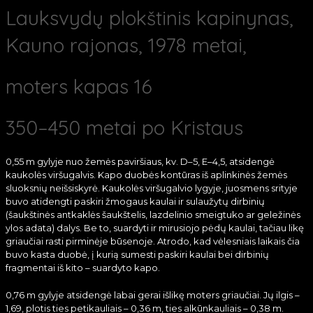
Lauksvydų plokštinis kapinynas,
Kauno rajonas, 1978 metai,
moters kapas 16
350–450 metai po Kristaus
0,55 m gylyje nuo žemės paviršiaus, kv. D–5, E–4,5, atsidengė
kaukolės viršugalvis. Kapo duobės kontūras iš aplinkinės žemės
sluoksnių neišsiskyrė. Kaukolės viršugalvio lygyje, juosmens srityje
buvo atidengti paskiri žmogaus kaulai ir sulaužytų dirbinių
(šaukštinės antkaklės šaukštelis, lazdelinio smeigtuko ar geležinės
ylos adata) dalys. Be to, suardyti ir mirusiojo pėdų kaulai, tačiau likę
griaučiai rasti pirminėje būsenoje. Atrodo, kad vėlesniais laikais čia
buvo kasta duobė, į kurią sumesti paskiri kaulai bei dirbinių
fragmentai iš kito – suardyto kapo.
0,76 m gylyje atsidengė labai gerai išlikę moters griaučiai. Jų ilgis –
1,69, plotis ties petikauliais – 0,36 m, ties alkūnkauliais – 0,38 m.