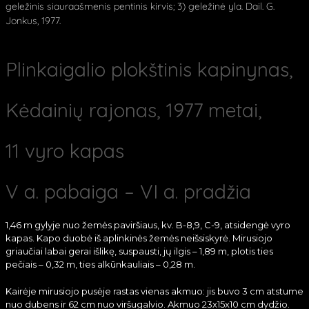
geležinis siauraašmenis pentinis kirvis; 3) geležinė yla. Dail. G.
Jonkus, 1977.
Plinkaigalio plokštinis kapinynas,
Kėdainių rajonas, 1977 metai,
11 vyro kapas
V a. pabaiga – VI a. pradžia
1,46 m gylyje nuo žemės paviršiaus, kv. B-8,9, C-9, atsidengė vyro
kapas. Kapo duobė iš aplinkinės žemės neišsiskyrė. Mirusiojo
griaučiai labai gerai išlikę, suspausti, jų ilgis – 1,89 m, plotis ties
pečiais – 0,32 m, ties alkūnkauliais – 0,28 m.
Kairėje mirusiojo pusėje rastas vienas akmuo: jis buvo 3 cm atstume
nuo dubens ir 62 cm nuo viršugalvio. Akmuo 23x15x10 cm dydžio.