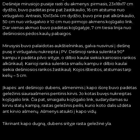
Dešinėje mirusiojo pusėje rasti du akmenys: pirmasis, 23x18x17 cm
dydžio, buvo padėtas prie pat žastikaulio, 16 cm atstume nuo
viršugalvio. Antrasis, 10x13x14 cm dydžio, buvo prie pat alkūnkaulio,
50 cm nuo viršugalvio ir 10 cm nuo pirmojo akmens kojūgalio link.
Dar vienas akmuo buvo padėtas kojūgalyje, 7 cm tiesia linija nuo
dešiniosios pėdos kaulų pabaigos.
Mirusysis buvo palaidotas aukštielninkas, galva nusvirusi į dešinę
pusę ir viršugalviu nukreipta į PV. Dešinioji ranka sulenkta 90°
kampu ir padėta pilvo srityje, o dilbio kaulai siekia kairiosios rankos
alkūnkaulį. Kairioji ranka sulenkta smailiu kampu ir dilbio kaulai
siekia dešiniosios rankos žastikaulį. Kojos ištiestos, atstumas tarp
kelių – 5 cm.
Įkapės: ant dešiniojo dubens, ašmenimis į kapo išorę buvo padėtas
geležinis siauraašmenis pentinis kirvis. Jo kotas buvęs nukreiptas
kojūgalio link. Čia pat, smaigaliu kojūgalio link, sudarydamas su
kirviu statų kampą, rastas geležinis peilis, kurio koto dalis uždėta
ant kirvio ašmenų. Ašmenys atsukti į kapo vidų.
Tikrinant kapo dugną, dubens srityje rasta geležinė yla.