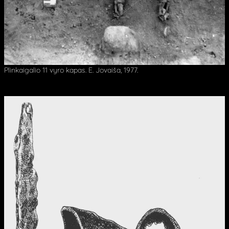
Plinkaigalio 11 vyro kapas. E. Jovaiša, 1977.