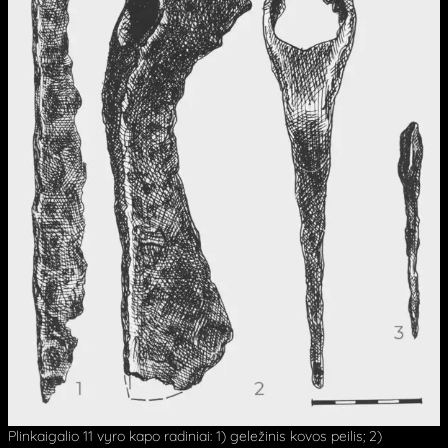
Plinkaigalio 11 vyro kapo radiniai: 1) geležinis kovos peilis; 2)