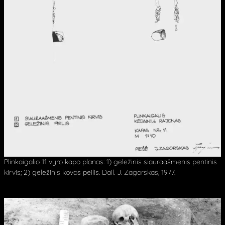
Plinkaigalio 11 vyro kapo planas: 1) geležinis siauraašmenis pentinis
kirvis; 2) geležinis kovos peilis. Dail. J. Zagorskas, 1977.