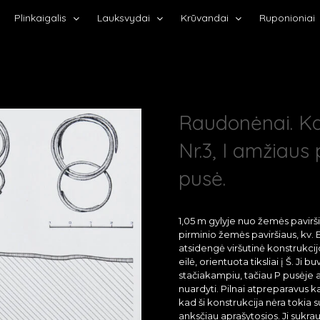
Plinkaigalis
Lauksvydai
Krūvandai
Ruponioniai
Raudonėnai. K
Nr.3, I amžiaus
pusė.
1,05 m gylyje nuo žemės paviršia
pirminio žemės paviršiaus, kv. E
atsidengė viršutinė konstrukc
eilė, orientuota tiksliai į Š. Ji b
stačiakampiu, tačiau P pusėje
nuardyti. Pilnai atpreparavus ka
kad ši konstrukcija nėra tokia 
anksčiau aprašytosios. Ji sukrau