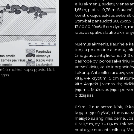
eilių akmenų, sudėtų vienas ant 
1,65 m, plotis – 0,78 m. Šiaurinė
konstrukcijos aukštis siekė 30
Statybai panaudoti 38, 25x15x1
13x10x10, 10x6x6 cm dydžio, mel
rausvos spalvos lauko akmenys
Nuėmus akmenis, šiaurinėje ka
tuojau po apatine akmenų eil
žmogaus dantų liekanos. 2-3 
pasirodė dvi poros žalvarinių įvi
antsmilkinių, kaulo ir organin
čio moters kapo pjūvis. Dail.
liekanų. Antsmilkiniai buvę vien
 1977.
kitą, V-R kryptimi, 9 cm atstu
kito. Atgręžti į vienas kitą didž
įvijomis. Mažosios įvijos perve
didžiąsias.
0,9 m į P nuo antsmilkinių, R k
kojų srityje išryškėjo tamsaus s
maišyto su anglimis, dėmė. Jos 
0,5×0,5 m, gylis – 0,4 m. Tokia
nuotolyje nuo antsmilkinių, V p