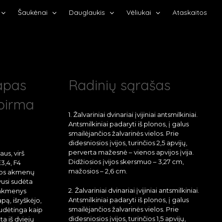
Šaukėnai
Dauglaukis
Vėliukai
Ataskaitos
apas
Radinių sąrašas
 pirma
1. Žalvariniai dvinariai įvijiniai antsmilkiniai.
Antsmilkiniai padaryti iš plonos, į galus
smailėjančios žalvarinės vielos. Prie
didesniosios įvijos, turinčios 2,5 apvijų,
perverta mažesnė – vienos apvijos įvija.
us, virš
Didžiosios įvijos skersmuo – 3,27 cm,
3,4, F4
mažosios – 2,6 cm.
ijos akmenų
uvusi sudėta
2. Žalvariniai dvinariai įvijiniai antsmilkiniai.
 akmenys
Antsmilkiniai padaryti iš plonos, į galus
pą, išryškėjo,
smailėjančios žalvarinės vielos. Prie
sudėtinga kaip
didesniosios įvijos, turinčios 1,5 apvijų,
ta iš dviejų