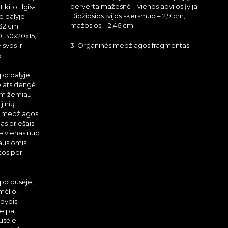
perverta mažesnė – vienos apvijos įvija.
kito. Ilgis-
Didžiosios įvijos skersmuo – 2,9 cm,
je dalyje
mažosios – 2,46 cm.
-32 cm.
0, 30x20x15,
svos ir
3. Organinės medžiagos fragmentas.
.
po dalyje,
e atsidengė
cm žemiau
jinių
ės medžiagos
as priešais
me vienas nuo
iausiomis
rtos per
apo pusėje,
mėlio,
dydis –
me pat
usėje