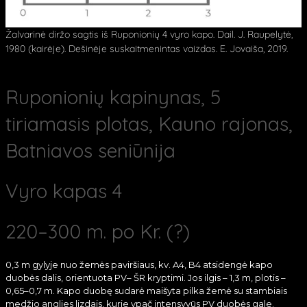
Žalvarinė diržo sagtis iš Ruponionių 4 vyro kapo. Dail. J. Raupelytė,
1980 (kairėje). Dešinėje suskaitmenintas vaizdas. E. Jovaiša, 2019.
Ruponionių kapinynas, 5
tiriamasis plotas, Kauno rajonas,
Batniavos seniūnija
Vyro kapas 4
220–300 m. po Kr. (?)
0,3 m gylyje nuo žemės paviršiaus, kv. A4, B4 atsidengė kapo
duobės dalis, orientuota PV– ŠR kryptimi. Jos ilgis – 1,3 m, plotis –
0,65–0,7 m. Kapo duobę sudarė maišyta pilka žemė su stambiais
medžio anglies lizdais, kurie ypač intensyvūs PV duobės gale.