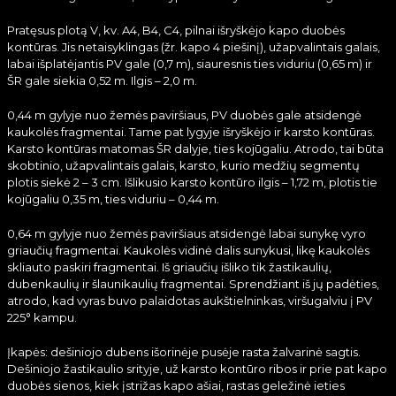
Pratęsus plotą V, kv. A4, B4, C4, pilnai išryškėjo kapo duobės
kontūras. Jis netaisyklingas (žr. kapo 4 piešinį), užapvalintais galais,
labai išplatėjantis PV gale (0,7 m), siauresnis ties viduriu (0,65 m) ir
ŠR gale siekia 0,52 m. Ilgis – 2,0 m.
0,44 m gylyje nuo žemės paviršiaus, PV duobės gale atsidengė
kaukolės fragmentai. Tame pat lygyje išryškėjo ir karsto kontūras.
Karsto kontūras matomas ŠR dalyje, ties kojūgaliu. Atrodo, tai būta
skobtinio, užapvalintais galais, karsto, kurio medžių segmentų
plotis siekė 2 – 3 cm. Išlikusio karsto kontūro ilgis – 1,72 m, plotis tie
kojūgaliu 0,35 m, ties viduriu – 0,44 m.
0,64 m gylyje nuo žemės paviršiaus atsidengė labai sunykę vyro
griaučių fragmentai. Kaukolės vidinė dalis sunykusi, likę kaukolės
skliauto paskiri fragmentai. Iš griaučių išliko tik žastikaulių,
dubenkaulių ir šlaunikaulių fragmentai. Sprendžiant iš jų padėties,
atrodo, kad vyras buvo palaidotas aukštielninkas, viršugalviu į PV
225° kampu.
Įkapės: dešiniojo dubens išorinėje pusėje rasta žalvarinė sagtis.
Dešiniojo žastikaulio srityje, už karsto kontūro ribos ir prie pat kapo
duobės sienos, kiek įstrižas kapo ašiai, rastas geležinė ieties