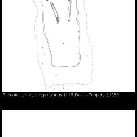
Ruponionių 4 vyro kapo planas. M 1:5. Dail. J. Raupelytė, 1980.