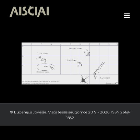
Skip
to
content
© Eugenijus Jovaiša. Visos teisės saugomos 2019 -
2026. ISSN 2669-
1582