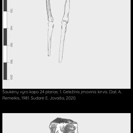
Šaukėnų vyro kapo 24 planas: 1. Geležinis įmovinis kirvis. Dail. A.
Remeikis, 1981. Sudarė E. Jovaiša, 2020.