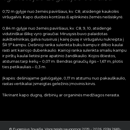
0,72 m gylyje nuo žemės paviršiaus, kv. C8, atsidengė kaukolės
viršugalvis. Kapo duobės kontūras iš aplinkinės žemės neišsiskyrė.
0,84 m gylyje nuo žemės paviršiaus, kv. C8, 9, 10, atsidengė
vidutiniškai išlikę vyro griaučiai. Mirusysis buvo palaidotas
aukštielninkas, galva nusvirusi į kairę pusę ir viršugalviu nukreipta į
ŠR 5° kampu. Dešinioji ranka sulenkta buku kampu ir dilbio kaulai
rasti ant kairiojo dubenkaulio. Kairioji ranka sulenkta smailiu kampu
ir pirštų kaulai lietėsi prie apatinio žandikaulio. Kojos ištiestos,
atstumas tarp kelių – 0,07 m. Bendras griaučių ilgis – 1,67 m, plotis
ties petikauliais – 0,3 m.
Įkapės: dešiniajame galvūgalyje, 0,17 m atstumu nuo pakauškaulio,
rastas vertikaliai įsmeigtas geležinis įmovinis kirvis.
Tikrinant kapo dugną, dirbinių ar organinės medžiagos nerasta.
© Eugenijus Jovaiša. Visos teisės saugomos 2019 -
2026. ISSN 2669-