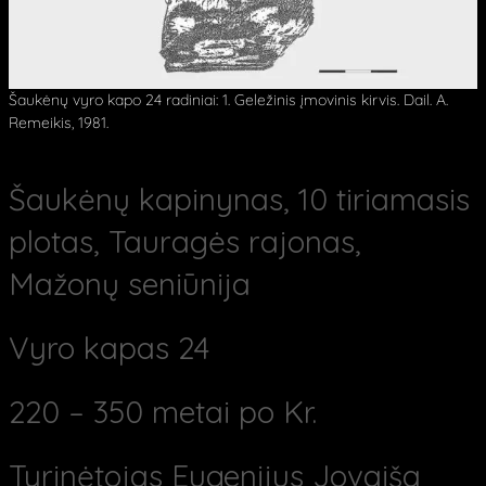
Šaukėnų vyro kapo 24 radiniai: 1. Geležinis įmovinis kirvis. Dail. A.
Remeikis, 1981.
Šaukėnų kapinynas, 10 tiriamasis
plotas, Tauragės rajonas,
Mažonų seniūnija
Vyro kapas 24
220 – 350 metai po Kr.
Tyrinėtojas Eugenijus Jovaiša