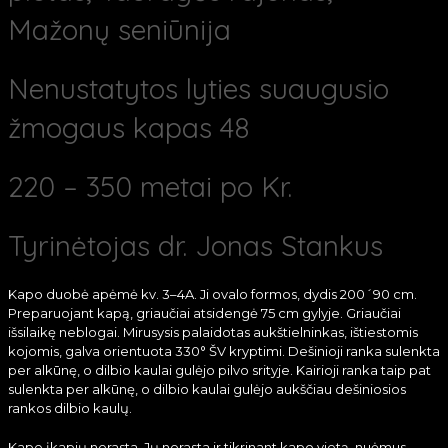
Mažonų seniūnija
Nenustatytos lyties suaugusio
žmogaus kapas 48
220 – 350 metai po Kr.
Tyrinėtojas dr. Jonas Stankus
Kapo duobė apėmė kv. 3–4A. Ji ovalo formos, dydis 200´90 cm.
Preparuojant kapą, griaučiai atsidengė 75 cm gylyje. Griaučiai
išsilaikę neblogai. Mirusysis palaidotas aukštielninkas, ištiestomis
kojomis, galva orientuota 330° ŠV kryptimi. Dešinioji ranka sulenkta
per alkūnę, o dilbio kaulai gulėjo pilvo srityje. Kairioji ranka taip pat
sulenkta per alkūnę, o dilbio kaulai gulėjo aukščiau dešiniosios
rankos dilbio kaulų.
Kape įkapių nerasta. Jų nerasta ir tikrinant kapo vietą, nuėmus