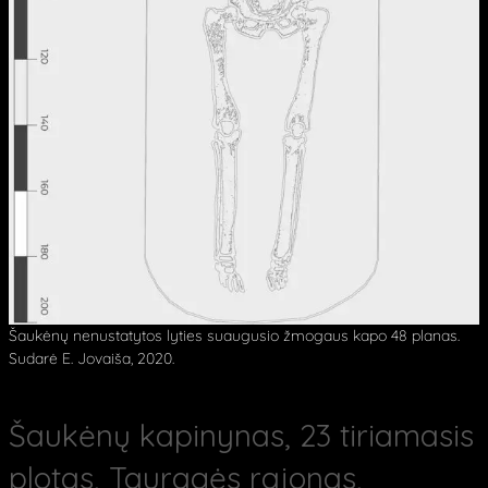
Šaukėnų nenustatytos lyties suaugusio žmogaus kapo 48 planas.
Sudarė E. Jovaiša, 2020.
Šaukėnų kapinynas, 23 tiriamasis
plotas, Tauragės rajonas,