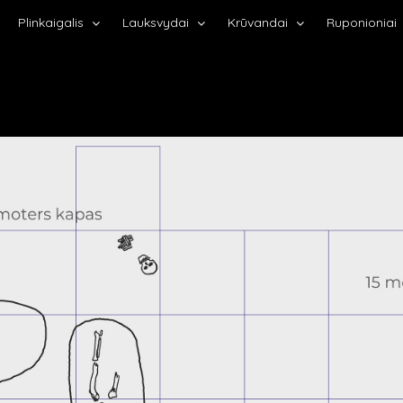
Plinkaigalis
Lauksvydai
Krūvandai
Ruponioniai